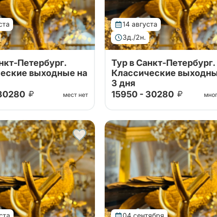
ста
14 августа
3д./2н.
анкт-Петербург.
Тур в Санкт-Петербург.
еские выходные на
Классические выходны
3 дня
 30280
15950 - 30280
мест нет
мно
ших проверенных
Тур от наших проверенных
в! Посещение Эрмитажа,
партнеров! Посещение Эрми
кого собора, Нижнего
Исаакиевского собора, Ниж
танов Петергофа!
парка фонтанов Петергофа!
ста
04 сентября