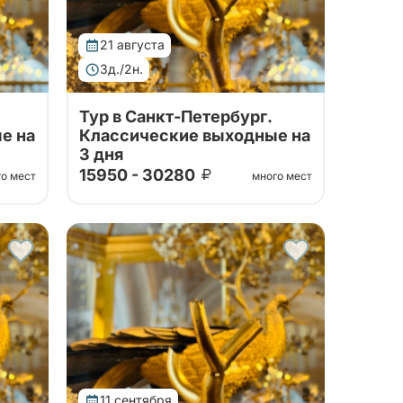
21 августа
3д./2н.
Тур в Санкт-Петербург.
е на
Классические выходные на
3 дня
15950 - 30280
го мест
много мест
Тур от наших проверенных
тажа,
партнеров! Посещение Эрмитажа,
него
Исаакиевского собора, Нижнего
парка фонтанов Петергофа!
11 сентября