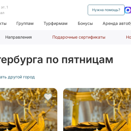
эт. 1
Нужна помощь?
нал
кты
Группам
Турфирмам
Бонусы
Аренда автоб
Направления
Подарочные сертификаты
Но
тербурга по пятницам
ать другой город