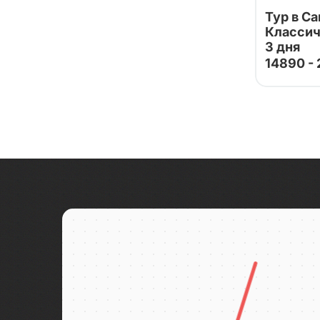
Байкал
Тур в С
Классич
Байконур
3 дня
Баку
14890 -
Бали
Тур от на
Балтийск
партнеро
Исаакиевс
Бангкок
парка фон
Баскунчак
Бахчисарай
Башкирия
Бежецк
Бежецк
Беларусь
Белград
Беловежская пуща