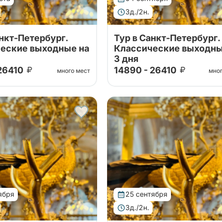
3д./2н.
анкт-Петербург.
Тур в Санкт-Петербург.
еские выходные на
Классические выходны
3 дня
 26410
14890 - 26410
много мест
мно
ших проверенных
Тур от наших проверенных
в! Посещение Эрмитажа,
партнеров! Посещение Эрми
кого собора, Нижнего
Исаакиевского собора, Ниж
танов Петергофа!
парка фонтанов Петергофа!
ября
25 сентября
3д./2н.