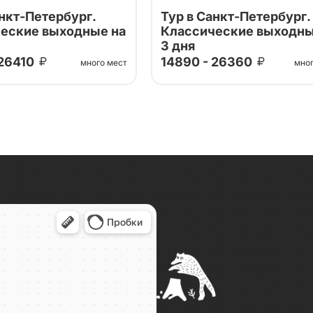
анкт-Петербург.
Тур в Санкт-Петербург.
еские выходные на
Классические выходны
3 дня
 26410
14890 - 26360
много мест
мно
ших проверенных
Тур от наших проверенных
в! Посещение Эрмитажа,
партнеров! Посещение Эрми
кого собора, Нижнего
Исаакиевского собора, Ниж
танов Петергофа!
парка фонтанов Петергофа!