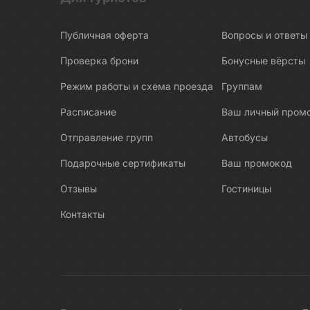
Боракай
Публичная оферта
Вопросы и ответы
Боровичи
Босния и Герцеговина
Проверка брони
Бонусные вёрсты
Бохоль
Режим работы и схема проезда
Группам
Браслав
Расписание
Ваш личный пром
Брест
Отправление групп
Автобусы
В погоне за северным сиянием
Подарочные сертификаты
Ваш промокод
Валаам
Валдай
Отзывы
Гостиницы
Варанаси
Контакты
Варзуга
Великая Китайская стена
Великие Луки
Великий Устюг