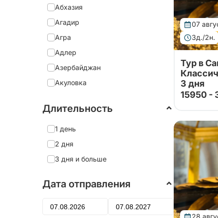
Абхазия
Агадир
07 авгу
Агра
3д./2н.
Адлер
Тур в С
Азербайджан
Классич
Акуловка
3 дня
15950 -
Александрия
Длительность
Александро-Невская Лавра
Тур от на
партнеро
Александров
1 день
Исаакиевс
парка фон
Александровский дворец
2 дня
Алеховщина
3 дня и больше
Алматы
Дата отправления
Алтай
Алушта
28 авгу