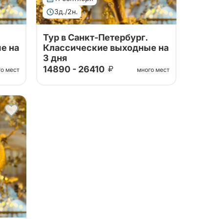
3д./2н.
Тур в Санкт-Петербург.
е на
Классические выходные на
3 дня
14890 - 26410
го мест
много мест
Тур от наших проверенных
тажа,
партнеров! Посещение Эрмитажа,
него
Исаакиевского собора, Нижнего
парка фонтанов Петергофа!