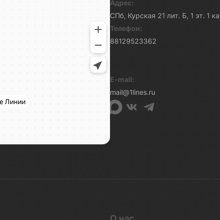
Адрес:
СПб, Курская 21 лит. Б, 1 эт. 1 
Телефон:
88129523362
E-mail:
mail@1lines.ru
О нас