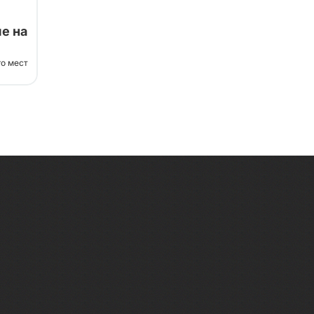
е на
го мест
тажа,
него