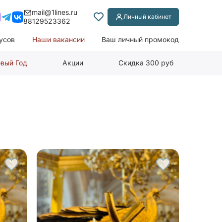
mail@1lines.ru
Личный кабинет
88129523362
усов
Наши вакансии
Ваш личный промокод
вый Год
Акции
Скидка 300 руб