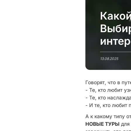
Какой
Выби
инте
13.08.2025
Говорят, что в пу
- Те, кто любит у
- Те, кто наслажд
- И те, кто любит
А к какому типу 
НОВЫЕ ТУРЫ
для 