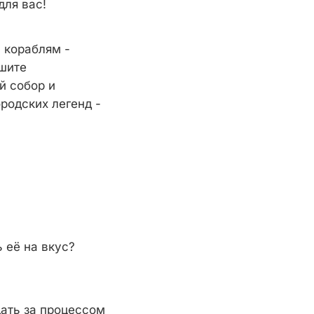
для вас!
 кораблям -
ышите
й собор и
родских легенд -
ь её на вкус?
ать за процессом