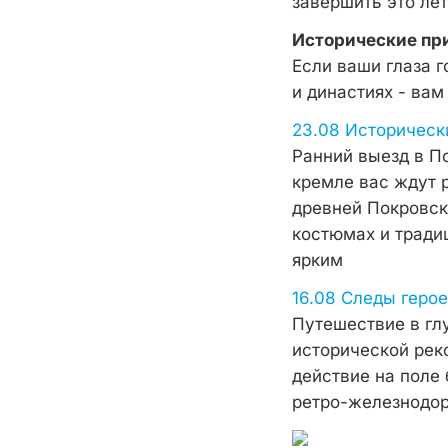
завершить это лет
Исторические пр
Если ваши глаза г
и династиях - вам
23.08 Историческ
Ранний выезд в П
кремле вас ждут 
древней Покровск
костюмах и тради
ярким
16.08 Следы геро
Путешествие в гл
исторической реко
действие на поле 
ретро-железнодо