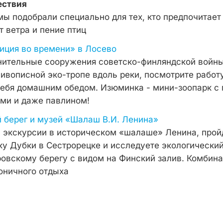
ествия
мы подобрали специально для тех, кто предпочитает
 ветра и пение птиц
диция во времени» в Лосево
нительные сооружения советско-финляндской войны
живописной эко-тропе вдоль реки, посмотрите работ
себя домашним обедом. Изюминка - мини-зоопарк с
ами и даже павлином!
й берег и музей «Шалаш В.И. Ленина»
с экскурсии в историческом «шалаше» Ленина, прой
у Дубки в Сестрорецке и исследуете экологически
овскому берегу с видом на Финский залив. Комбина
оничного отдыха