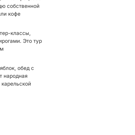
дю собственной
или кофе
тер-классы,
ирогами. Это тур
ом
яблок, обед с
т народная
й карельской