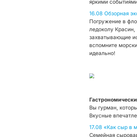
яркими событиями
16.08 Обзорная э
Погружение в фло
ледоколу Красин,
захватывающие ис
вспомните морски
идеально!
Гастрономически
Вы гурман, которы
Вкусные впечатле
17.08 «Как сыр в 
Семейная сыровар