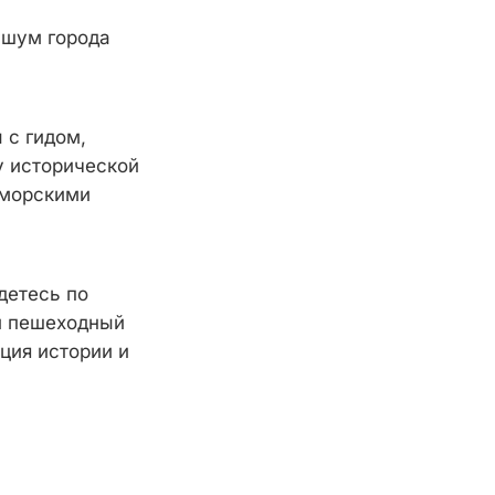
 шум города
 с гидом,
у исторической
 морскими
детесь по
й пешеходный
ция истории и