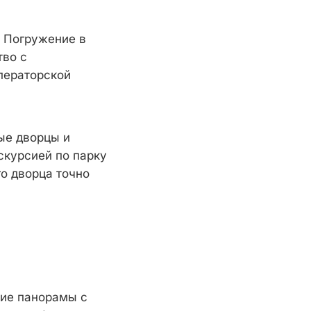
. Погружение в
тво с
ператорской
ые дворцы и
скурсией по парку
о дворца точно
кие панорамы с