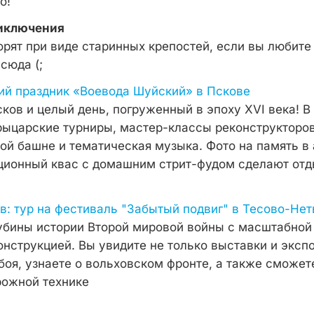
о!
иключения
орят при виде старинных крепостей, если вы любите 
 сюда (;
ий праздник «Воевода Шуйский» в Пскове
сков и целый день, погруженный в эпоху XVI века! 
рыцарские турниры, мастер-классы реконструкторов
ой башне и тематическая музыка. Фото на память в
ционный квас с домашним стрит-фудом сделают от
ев: тур на фестиваль "Забытый подвиг" в Тесово-Не
убины истории Второй мировой войны с масштабной
нструкцией. Вы увидите не только выставки и эксп
боя, узнаете о вольховском фронте, а также сможет
рожной технике