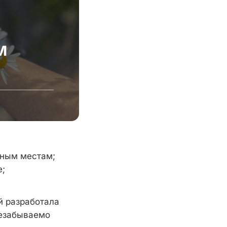
м
инным местам;
е;
й разработала
незабываемо