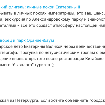
ский флигель: личные покои Екатерины II
бывать в личных покоях императрицы, это ваш шанс
ка, экскурсия по Александровскому парку и знакомс
еталями - всё это создаст атмосферу настоящей им
дворец и парк Ораниенбаум
царское лето Екатерины Великой через величественн
етергофа. Прогулка по нетуристическим тропам с эк
щение вновь открытого после реставрации Китайског
мого “бывалого” туриста (;
зжая из Петербурга. Если хотите объединить городс