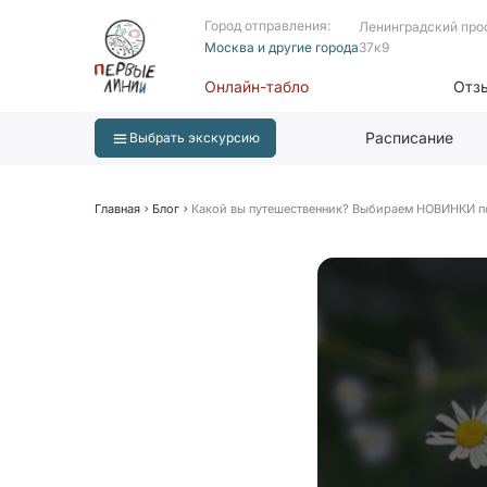
Город отправления:
Ленинградский про
Москва и другие города
37к9
Онлайн-табло
Отз
Расписание
Выбрать экскурсию
Главная
Блог
Какой вы путешественник? Выбираем НОВИНКИ п