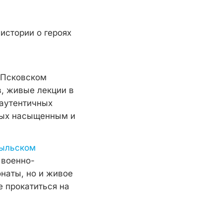
истории о героях
В Псковском
, живые лекции в
 аутентичных
дых насыщенным и
тыльском
 военно-
онаты, но и живое
е прокатиться на