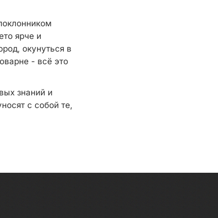
 поклонником
ето ярче и
ород, окунуться в
оварне - всё это
вых знаний и
носят с собой те,