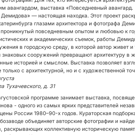
фотографий! Для тех, кто интересуется архитектур
им авангардом, выставка «Повседневный авангард. 
 Демидова» — настоящая находка. Этот проект рас
катеринбурга глазами архитектора и фотографа Деми
 проникнутый повседневным опытом и любовью к гор
истических и академических съемок, работы Демидо
жения в городскую среду, в которой автор живет и 
 знаковых сооружений превращают архитектуру в 
нные историей и смыслом. Выставка позволяет взгл
 только с архитектурной, но и с художественной точ
вгуста
а Тухачевского, д. 31
вгустовской программе занимает выставка, посвяще
нова - одного из самых ярких представителей неза
цены России 1980–90-х годов. Кураторская подборка
озаводе объединяет авторские фотографии и найде
, раскрывающих коллективную историческую памят