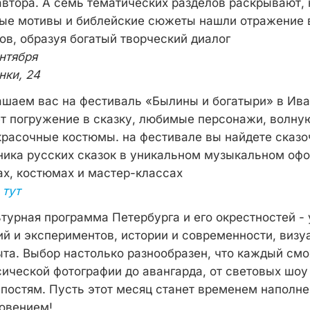
автора. А семь тематических разделов раскрывают, 
ые мотивы и библейские сюжеты нашли отражение в
ов, образуя богатый творческий диалог
ентября
нки, 24
лашаем вас на фестиваль «Былины и богатыри» в Ив
ет погружение в сказку, любимые персонажи, волн
красочные костюмы. на фестивале вы найдете сказо
ника русских сказок в уникальном музыкальном оф
ах, костюмах и мастер-классах
а
тут
ьтурная программа Петербурга и его окрестностей -
ий и экспериментов, истории и современности, визу
та. Выбор настолько разнообразен, что каждый смо
сической фотографии до авангарда, от световых шоу
епостям. Пусть этот месяц станет временем наполн
овением!