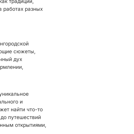
как традиции,
 работах разных
ангородской
ующие сюжеты,
чный дух
ормлении,
 уникальное
ального и
жет найти что-то
 до путешествий
енным открытиями,