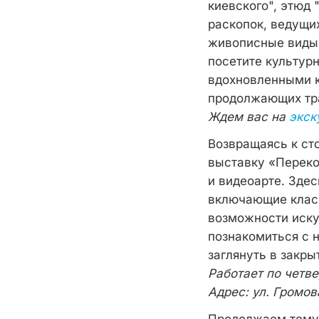
киевского", этюд 
раскопок, ведущих
живописные виды 
посетите культур
вдохновленными к
продолжающих тр
Ждем вас на
экск
Возвращаясь к ст
выставку «Переко
и видеоарте. Зде
включающие класс
возможности иску
познакомиться с 
заглянуть в закр
Работает по четве
Адрес: ул. Громова