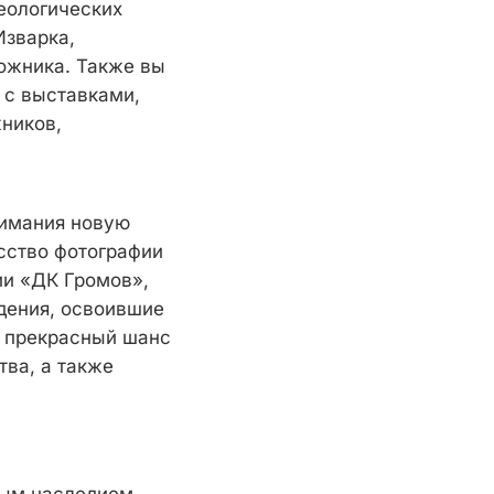
хеологических
Изварка,
ожника. Также вы
 с выставками,
ников,
нимания новую
сство фотографии
ии «ДК Громов»,
дения, освоившие
- прекрасный шанс
тва, а также