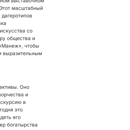
льном выставочном
 Этот масштабный
х дагеротипов
вка
 искусства со
уру общества и
 «Манеж», чтобы
 и выразительным
ективы. Оно
ворчества и
кскурсию в
годня это
деть его
чер богатырства