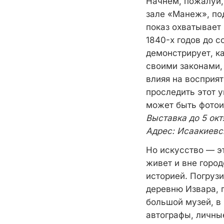
Начнем, пожалуй,
зале «Манеж», по
показ охватывает 
1840-х годов до 
демонстрирует, к
своими законами,
влияя на восприят
проследить этот 
может быть фотои
Выставка до 5 окт
Адрес: Исаакиевс
Но искусство — э
живет и вне город
историей. Погруз
деревню Извара, 
большой музей, в 
автографы, личные