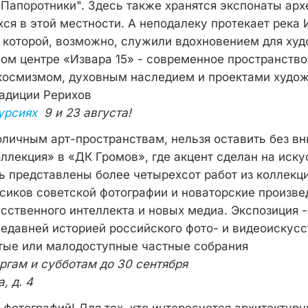
"Папоротники". Здесь также хранятся экспонаты ар
ся в этой местности. А неподалеку протекает река 
которой, возможно, служили вдохновением для худ
ном центре «Извара 15» - современное пространство
осмизмом, духовным наследием и проектами худож
адиции Рерихов
урсиях
9 и 23 августа!
оличным арт-пространствам, нельзя оставить без в
ллекция» в «ДК Громов», где акцент сделан на иску
сь представлены более четырехсот работ из коллекц
иков советской фотографии и новаторские произве
сственного интеллекта и новых медиа. Экспозиция 
недавней историей российского фото- и видеоискусс
ытые или малодоступные частные собрания
ргам и субботам до 30 сентября
, д. 4