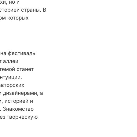
хи, но и
сторией страны. В
ном которых
 на фестиваль
т аллеи
 темой станет
нтуиции.
авторских
и дизайнерами, а
, историей и
к. Знакомство
рез творческую