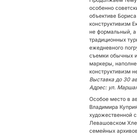
Продолжаем тему 
особенно советск
объективе Бориса
конструктивизм Е
не формальный, а
традиционных тур
ежедневного погру
съемки обычных и
маркеры, наполне
конструктивизм не
Выставка до 30 а
Адрес: ул. Маршал
Особое место в а
Владимира Куприя
художественной с
Левашовском Хлеб
семейных архивов