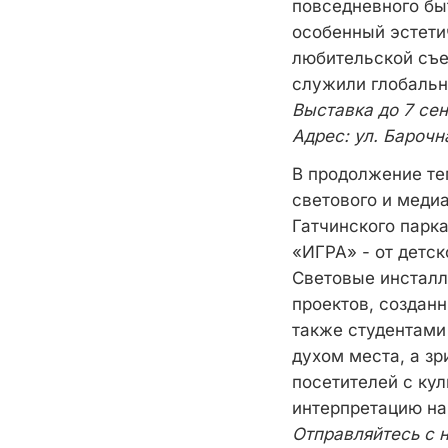
повседневного быт
особенный эстети
любительской съе
служили глобальн
Выставка до 7 се
Адрес: ул. Барочная
В продолжение те
светового и меди
Гатчинского парка
«ИГРА» - от детск
Световые инсталл
проектов, создан
также студентами
духом места, а зр
посетителей с ку
интерпретацию на
Отправляйтесь с 