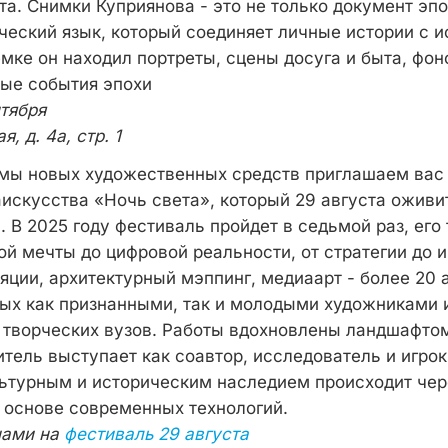
а. Снимки Куприянова - это не только документ эпо
ческий язык, который соединяет личные истории с и
мке он находил портреты, сцены досуга и быта, фо
ые события эпохи
нтября
, д. 4а, стр. 1
мы новых художественных средств приглашаем вас
аискусства «Ночь света», который 29 августа оживи
. В 2025 году фестиваль пройдет в седьмой раз, его
ой мечты до цифровой реальности, от стратегии до и
яции, архитектурный мэппинг, медиаарт - более 20 
ных как признанными, так и молодыми художниками 
 творческих вузов. Работы вдохновлены ландшафтом
итель выступает как соавтор, исследователь и игро
льтурным и историческим наследием происходит че
 основе современных технологий.
нами на
фестиваль 29 августа