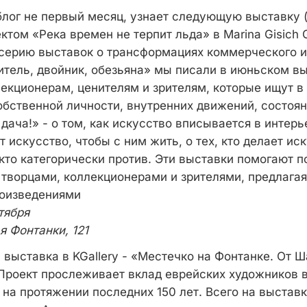
 блог не первый месяц, узнает следующую выставку
ктом «Река времен не терпит льда» в Marina Gisich G
ерию выставок о трансформациях коммерческого и
итель, двойник, обезьяна» мы писали в июньском вы
екционерам, ценителям и зрителям, которые ищут в
обственной личности, внутренних движений, состоян
 дача!» - о том, как искусство вписывается в интер
ет искусство, чтобы с ним жить, о тех, кто делает ис
 кто категорически против. Эти выставки помогают 
творцами, коллекционерами и зрителями, предлага
роизведениями
ктября
я Фонтанки, 121
выставка в KGallery - «Местечко на Фонтанке. От Ш
Проект прослеживает вклад еврейских художников 
 на протяжении последних 150 лет. Всего на выстав