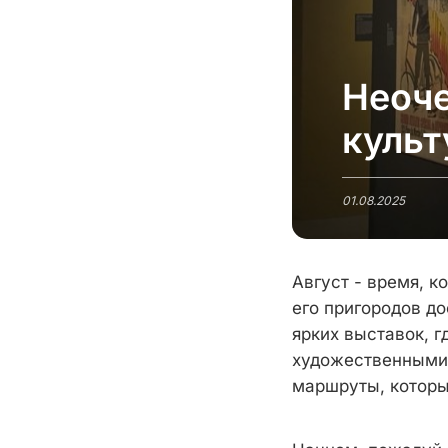
Неоче
культ
01.08.2025
Август - время, к
его пригородов до
ярких выставок, г
художественными 
маршруты, которы