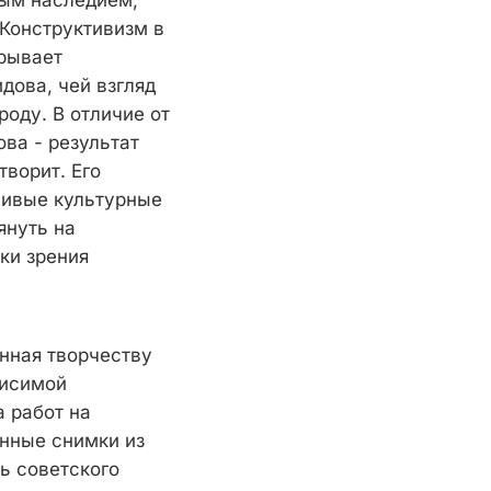
ным наследием,
Конструктивизм в
крывает
дова, чей взгляд
оду. В отличие от
ва - результат
творит. Его
живые культурные
януть на
ки зрения
нная творчеству
висимой
 работ на
нные снимки из
ь советского