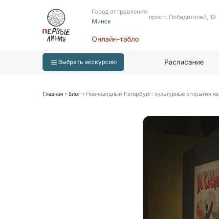
Город отправления:
просп. Победителей, 19
Минск
Онлайн-табло
Расписание
Выбрать экскурсию
Главная
Блог
Неочевидный Петербург: культурные открытия на 