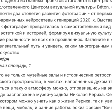
 с одного из главных проектов этого лета в Центра
дготовленного Центром визуальной культуры Béton.
почти два столетия развития фотографии - от первы
современных нейросетевых генераций 2020-х. Выста
ак фотография превратилась в самостоятельный вид
 эстетикой и историей, формируя визуальную культ
ие реальности во всех её проявлениях. Загляните в
увлекательный путь и увидеть, каким многогранным
скусство
ября
кая площадь, 1
то не только музейные залы и исторические ретросп
ского пространства, в местах, наполненных духом т
иться в такую атмосферу можно, отправившись на э
где расположена музей-усадьба Николая Рериха. Се
котором можно узнать как о жизни Рериха, так и уви
 вещи, мебель, и ранние работы: эскиз фрески "Ве