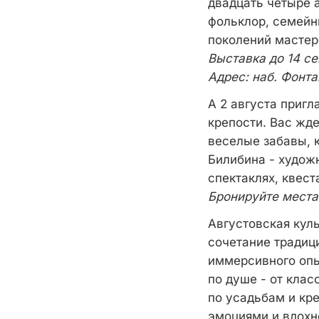
двадцать четыре 
фольклор, семейн
поколений мастер
Выставка до 14 с
Адрес: наб. Фонта
А 2 августа приг
крепости. Вас жд
веселые забавы, 
Билибина - худож
спектаклях, квест
Бронируйте мест
Августовская кул
сочетание традиц
иммерсивного опы
по душе - от клас
по усадьбам и кр
эмоциями и вдохн