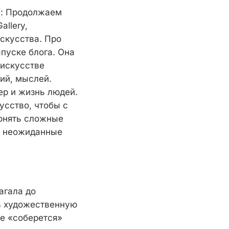
 (: Продолжаем
allery,
скусства. Про
пуске блога. Она
 искусстве
ий, мыслей.
ьер и жизнь людей.
кусство, чтобы с
понять сложные
я неожиданные
агала до
в художественную
ке «соберется»