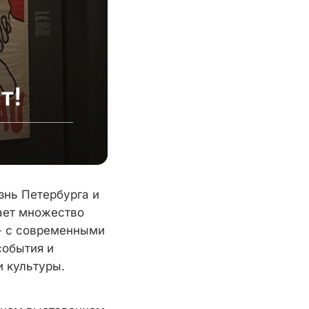
т!
изнь Петербурга и
гает множество
 - с современными
события и
и культуры.