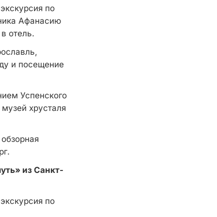
 экскурсия по
тника Афанасию
 в отель.
рославль,
оду и посещение
нием Успенского
 музей хрусталя
 обзорная
рг.
уть» из Санкт-
 экскурсия по