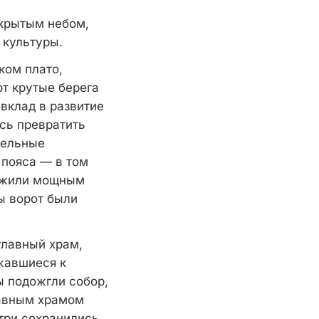
ткрытым небом,
 культуры.
ком плато,
т крутые берега
 вклад в развитие
сь превратить
тельные
 пояса — в том
лужили мощным
ы ворот были
главный храм,
ижавшиеся к
ы подожгли собор,
лавным храмом
три сохранились