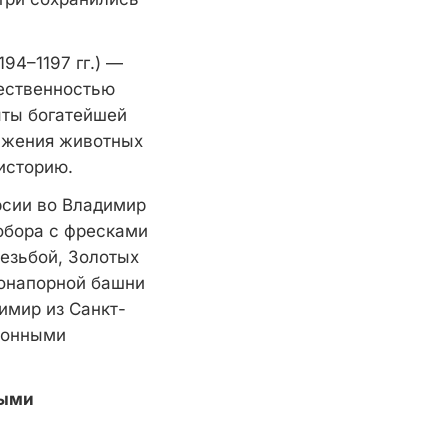
94–1197 гг.) —
ественностью
ыты богатейшей
ражения животных
историю.
рсии во Владимир
обора с фресками
езьбой, Золотых
донапорной башни
имир из Санкт-
ионными
ными