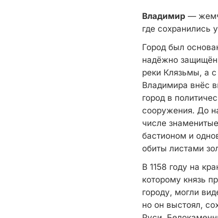
Владимир
— жемчу
где сохранились 
Город был основа
надёжно защищённ
реки Клязьмы, а с
Владимира внёс в
город в политичес
сооружения. До н
числе знаменитые
бастионом и одно
обиты листами зо
В 1158 году на к
которому князь п
городу, могли вид
но он выстоял, с
Руси. Белокаменн