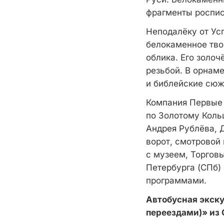
фрагменты роспи
Неподалёку от Ус
белокаменное тво
облика. Его золо
резьбой. В орнам
и библейские сюж
Компания Первые 
по Золотому Коль
Андрея Рублёва, 
ворот, смотровой
с музеем, Торгов
Петербурга (СПб)
программами.
Автобусная экску
переездами)» из 