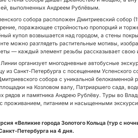
сей, выполненных Андреем Рублёвым.
пенского собора расположен Дмитриевский собор (11
рение, поражающее стройностью пропорций и торж
чёный купол возвышается над городом, а стены покр
енте можно разглядеть растительные мотивы, изоб
еты — каждый элемент резьбы рассказывает свою 
Линии организует многодневные автобусные экску
цу из Санкт-Петербурга с посещением Успенского с
Дмитриевского собора с уникальной белокаменной р
 площадки на Козловом валу, Патриаршего сада, во
ых рядов и памятника Андрею Рублёву. Туры во Влад
 с проживанием, питанием и насыщенными экскурс
рсия «Великие города Золотого Кольца (тур с ноч
Санкт-Петербурга на 4 дня.