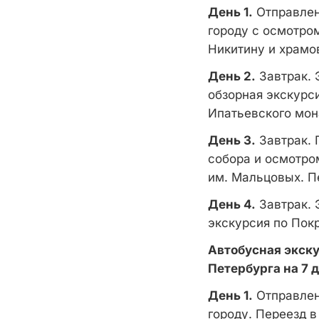
День 1.
Отправлени
городу с осмотро
Никитину и храмо
День 2.
Завтрак. 
обзорная экскурси
Ипатьевского мон
День 3.
Завтрак. 
собора и осмотро
им. Мальцовых. П
День 4.
Завтрак. 
экскурсия по Покр
Автобусная экску
Петербурга на 7 
День 1.
Отправлени
городу. Переезд в