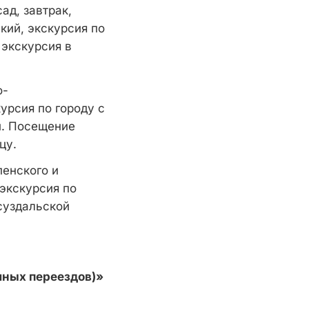
ад, завтрак,
кий, экскурсия по
 экскурсия в
о-
урсия по городу с
й. Посещение
ицу.
пенского и
 экскурсия по
суздальской
чных переездов)»