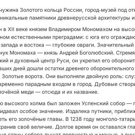
жина Золотого кольца России, город‑музей под о
уникальные памятники древнерусской архитектуры и
н в XII веке князем Владимиром Мономахом на высо
ом естественными преградами: с юга его ограждаю
 запада и востока — глубокие овраги. Значительный
нук Мономаха — князь Андрей Боголюбский. Стремя
кий и духовный центр Руси, он укрепил его оборони
аших дней дошли остатки древнего оборонительного
 Золотые ворота. Они выполняли двойную роль: с
временно парадным входом в город. Дубовые створ
лочёной меди — отсюда и их название.
раю высокого холма был заложен Успенский собор — 
ридавал особое значение. Издалека путники, прибл
еть его золочёные главы. В 1238 году монголо‑татар
охранив своё величие. Долгое время он оставался г
ые стены собора дышат древностью и мощью, а вну