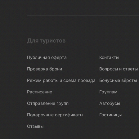
Беломорские петроглифы
Беломорско-Балтийский канал
Белые Мосты
Берново
Битва за Ленинград
Для туристов
Бишкек
Публичная оферта
Контакты
Бобруйск
Боголюбово
Проверка брони
Вопросы и ответы
Богословка
Режим работы и схема проезда
Бонусные вёрсты
Богота
Расписание
Группам
Бодрум
Отправление групп
Автобусы
Бокситогорск
Подарочные сертификаты
Гостиницы
Болгар
Отзывы
Бологое
Болото Ельня