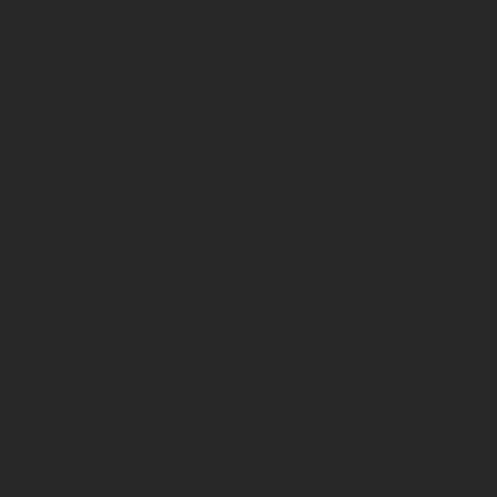
Байкал
Байконур
Баку
Бали
Балтийск
Бангкок
Баскунчак
Бахчисарай
Башкирия
Бежецк
Бежецк
Беларусь
Белград
Беловежская пуща