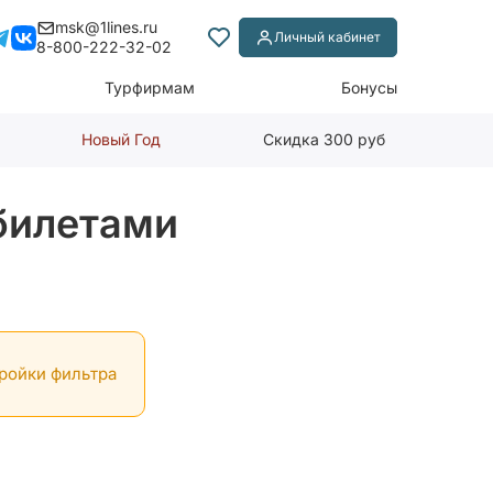
msk@1lines.ru
Личный кабинет
8-800-222-32-02
Турфирмам
Бонусы
Новый Год
Скидка 300 руб
абилетами
тройки фильтра