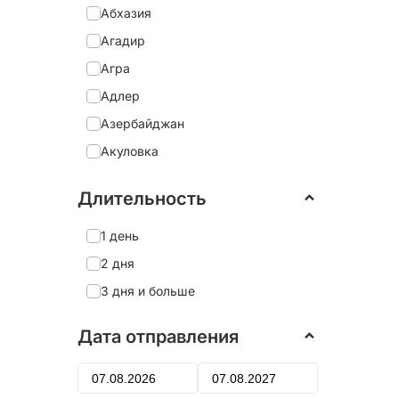
Абхазия
Агадир
Агра
Адлер
Азербайджан
Акуловка
Александрия
Длительность
Александро-Невская Лавра
Александров
1 день
Александровский дворец
2 дня
Алеховщина
3 дня и больше
Алматы
Дата отправления
Алтай
Алушта