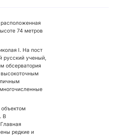
, расположенная
высоте 74 метров
колая I. На пост
й русский ученый,
ом обсерватория
и высокоточным
зличным
 многочисленные
 объектом
. В
 Главная
ены редкие и