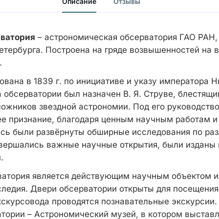
Описание
Отзывы
рватория
– астрономическая обсерватория ГАО РАН
Петербурга. Построена на гряде возвышенностей на 
.
вана в 1839 г. по инициативе и указу императора Ни
 обсерватории был назначен В. Я. Струве, блестящи
ложников звездной астрономии. Под его руководств
е признание, благодаря ценным научным работам 
сь были развёрнуты обширные исследования по ра
вершались важные научные открытия, были изданы
.
ватория является действующим научным объектом и
следия. Двери обсерватории открыты для посещения
скурсовода проводятся познавательные экскурсии.
тории – Астрономический музей, в котором выставл