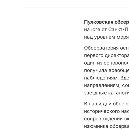
Пулковская обсе
на юге от Санкт-
над уровнем моря
Обсерватория осно
первого директора
один из основопо
получила всеобще
наблюдениям. Зде
направлениям, со
звездные каталоги
В наши дни обсер
исторического на
сопровождении эк
изюминка обсерва