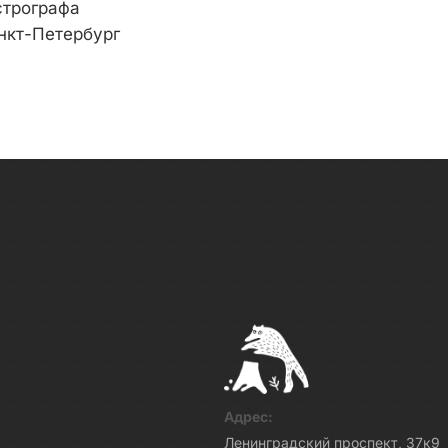
стрографа
нкт-Петербург
Адрес:
Ленинградский проспект, 37к9