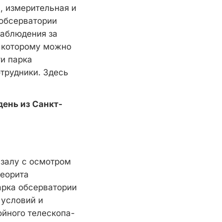
, измерительная и
 обсерватории
наблюдения за
о которому можно
и парка
трудники. Здесь
день из Санкт-
залу с осмотром
теорита
арка обсерватории
 условий и
ойного телескопа-