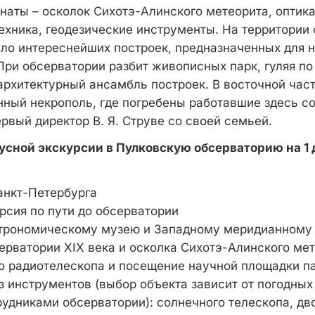
наты – осколок Сихотэ-Алинского метеорита, оптика
ехника, геодезические инструменты. На территории
ло интереснейших построек, предназначенных для 
При обсерватории разбит живописных парк, гуляя п
архитектурный ансамбль построек. В восточной част
нный некрополь, где погребены работавшие здесь со
рвый директор В. Я. Струве со своей семьей.
сной экскурсии в Пулковскую обсерваторию на 1 
анкт-Петербурга
рсия по пути до обсерватории
строномическому музею и Западному меридианному 
ерватории XIX века и осколка Сихотэ-Алинского ме
о радиотелескопа и посещение научной площадки п
з инструментов (выбор объекта зависит от погодных
рудниками обсерватории): солнечного телескопа, дв