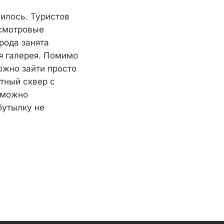
илось. Туристов
 смотровые
рода занята
я галерея. Помимо
ожно зайти просто
ютный сквер с
ы можно
бутылку не