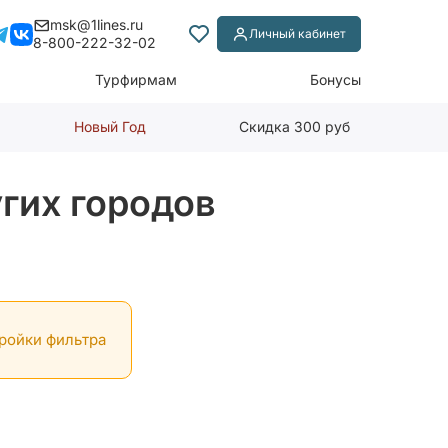
msk@1lines.ru
Личный кабинет
8-800-222-32-02
Турфирмам
Бонусы
Новый Год
Скидка 300 руб
гих городов
тройки фильтра