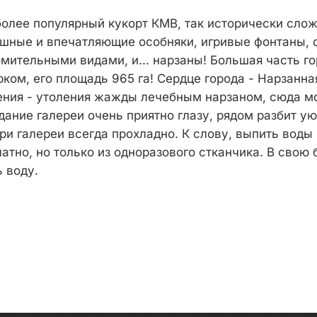
более популярный кукорт КМВ, так исторически слож
шные и впечатляющие особняки, игривые фонтаны,
мительными видами, и... нарзаны! Большая часть го
ком, его площадь 965 га! Сердце города - Нарзанна
ения - утоления жажды лечебным нарзаном, сюда м
дание галереи очень приятно глазу, рядом разбит у
ри галереи всегда прохладно. К слову, выпить вод
тно, но только из одноразового стканчика. В свою 
 воду.