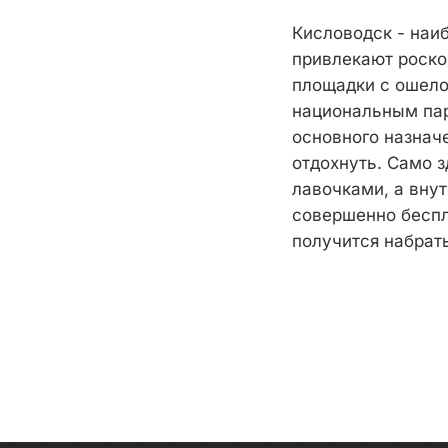
Кисловодск - наи
привлекают роско
площадки с ошело
национальным пар
основного назнач
отдохнуть. Само з
лавочками, а внут
совершенно беспла
получится набрать