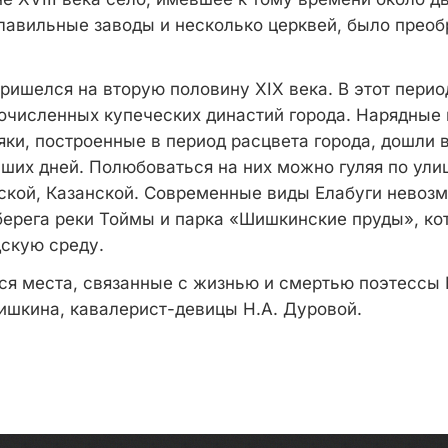
лавильные заводы и несколько церквей, было преоб
ришелся на вторую половину XIX века. В этот перио
очисленных купеческих династий города. Нарядные 
яки, построенные в период расцвета города, дошли 
аших дней. Полюбоваться на них можно гуляя по ул
ской, Казанской. Современные виды Елабуги невоз
берега реки Тоймы и парка «Шишкинские пруды», ко
дскую среду.
тся места, связанные с жизнью и смертью поэтессы 
ишкина, кавалерист-девицы Н.А. Дуровой.