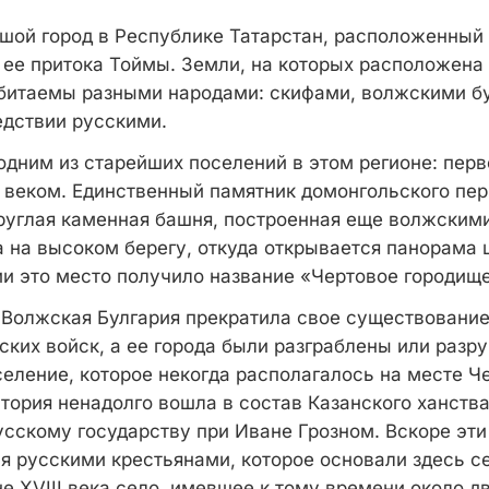
ой город в Республике Татарстан, расположенный 
 ее притока Тоймы. Земли, на которых расположена 
битаемы разными народами: скифами, волжскими б
едствии русскими.
 одним из старейших поселений в этом регионе: пер
I веком. Единственный памятник домонгольского пе
круглая каменная башня, построенная еще волжским
а на высоком берегу, откуда открывается панорама
ии это место получило название «Чертовое городище
а Волжская Булгария прекратила свое существование
ских войск, а ее города были разграблены или разр
селение, которое некогда располагалось на месте Ч
тория ненадолго вошла в состав Казанского ханства
усскому государству при Иване Грозном. Вскоре эти
я русскими крестьянами, которое основали здесь с
е XVIII века село, имевшее к тому времени около д