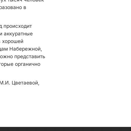
разовано в
д происходит
и аккуратные
в хорошей
ицам Набережной,
можно представить
торые органично
М.И. Цветаевой,