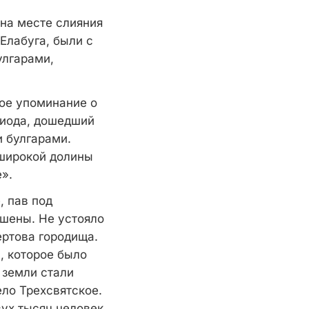
на месте слияния
Елабуга, были с
улгарами,
вое упоминание о
риода, дошедший
и булгарами.
 широкой долины
».
, пав под
ушены. Не устояло
ертова городища.
, которое было
 земли стали
ело Трехсвятское.
вух тысяч человек