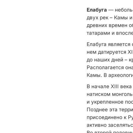
Елабуга
— небольш
двух рек – Камы и
древних времен о
татарами и впосл
Елабуга является
нем датируется X
до наших дней – 
Располагается он
Камы. В археолог
В начале XIII век
натиском монголь
и укрепленное по
Позднее эта терри
присоединено к Р
активно заселятьс
Во второй половин