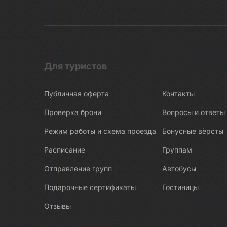
Беломорские петроглифы
Беломорско-Балтийский канал
Белые Мосты
Берново
Битва за Ленинград
Для туристов
Бишкек
Публичная оферта
Контакты
Бобруйск
Боголюбово
Проверка брони
Вопросы и ответы
Богословка
Режим работы и схема проезда
Бонусные вёрсты
Богота
Расписание
Группам
Бодрум
Отправление групп
Автобусы
Бокситогорск
Подарочные сертификаты
Гостиницы
Болгар
Отзывы
Бологое
Болото Ельня