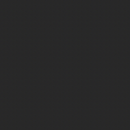
Байкал
Байконур
Баку
Бали
Балтийск
Бангкок
Баскунчак
Бахчисарай
Башкирия
Бежецк
Бежецк
Беларусь
Белград
Беловежская пуща