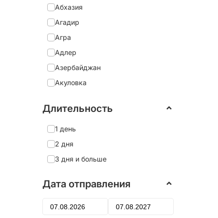
Абхазия
Агадир
Агра
Адлер
Азербайджан
Акуловка
Александрия
Длительность
Александро-Невская Лавра
Александров
1 день
Александровский дворец
2 дня
Алеховщина
3 дня и больше
Алматы
Дата отправления
Алтай
Алушта