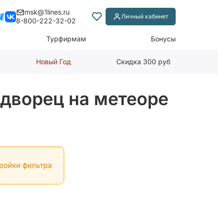
msk@1lines.ru
Личный кабинет
8-800-222-32-02
Турфирмам
Бонусы
Новый Год
Скидка 300 руб
 дворец на метеоре
тройки фильтра