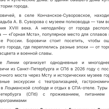
тории города.
вичей, в селе Кончанское‑Суворовское, находи
адьба А. В. Суворова с музеем полководца — там в
ния XVIII века. А неподалёку от города распо
а — «Горная Мста», популярное место для сплавов 
се России. Боровичи стоит посетить, чтобы ощ
ого города, где переплелись разные эпохи — от тор
сцвета и военной славы.
е Линии организует однодневные и многодне
вичи из Санкт-Петербурга и СПб в 2026 году с п
рочного моста через Мсту и исторических музеев го
ивные экскурсии с театрализацией, гастрономич
 в Лоцманской слободе и отдых в СПА-отеле. Туры 
Петербурга (СПб) с проживанием, питанием
программами