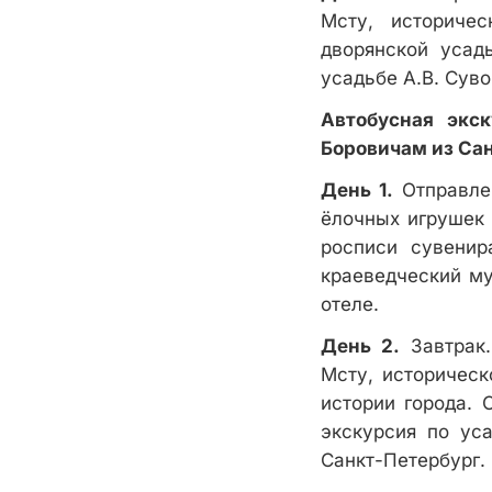
Мсту, историче
дворянской усад
усадьбе А.В. Сув
Автобусная экс
Боровичам из Сан
День 1.
Отправлен
ёлочных игрушек 
росписи сувенир
краеведческий му
отеле.
День 2.
Завтрак.
Мсту, историческ
истории города. 
экскурсия по ус
Санкт-Петербург.