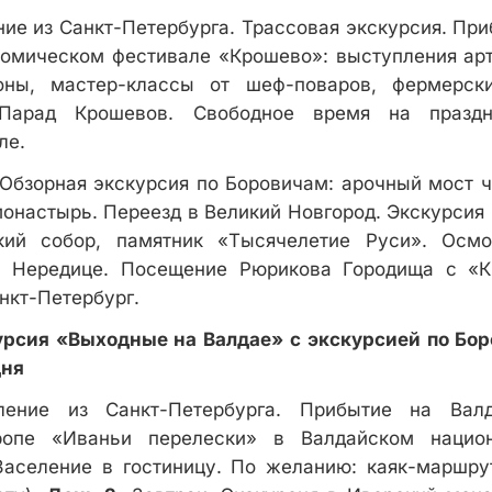
ие из Санкт-Петербурга. Трассовая экскурсия. При
номическом фестивале «Крошево»: выступления арт
оны, мастер-классы от шеф-поваров, фермерск
Парад Крошевов. Свободное время на праздн
ле.
Обзорная экскурсия по Боровичам: арочный мост ч
онастырь. Переезд в Великий Новгород. Экскурсия
кий собор, памятник «Тысячелетие Руси». Осм
а Нередице. Посещение Рюрикова Городища с «К
нкт-Петербург.
урсия «Выходные на Валдае» с экскурсией по Бор
дня
ление из Санкт-Петербурга. Прибытие на Валд
тропе «Иваньи перелески» в Валдайском нацио
Заселение в гостиницу. По желанию: каяк-маршру