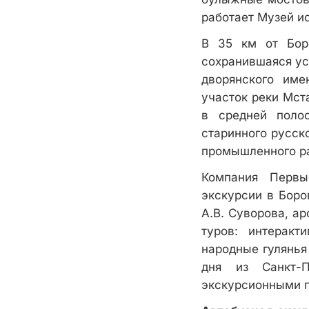
работает Музей ис
В 35 км от Боро
сохранившаяся ус
дворянского име
участок реки Мст
в средней поло
старинного русск
промышленного ра
Компания Первы
экскурсии в Боро
А.В. Суворова, а
туров: интеракт
народные гулянья
дня из Санкт-
экскурсионными 