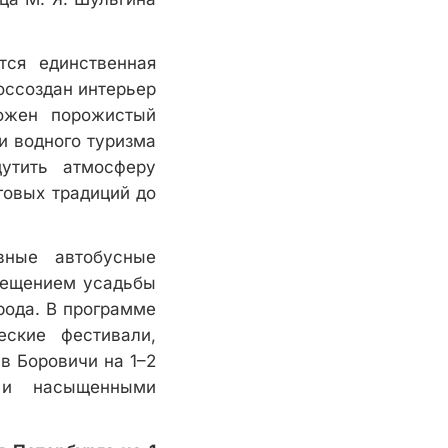
тся единственная
оссоздан интерьер
ложен порожистый
и водного туризма
утить атмосферу
говых традиций до
вные автобусные
осещением усадьбы
рода. В программе
еские фестивали,
в Боровичи на 1–2
 и насыщенными