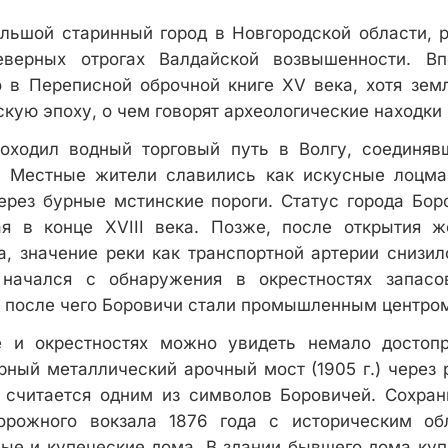
ьшой старинный город в Новгородской области, 
еверных отрогах Валдайской возвышенности. Вп
 в Переписной оброчной книге XV века, хотя зе
кую эпоху, о чем говорят археологические находки 
оходил водный торговый путь в Волгу, соединяв
. Местные жители славились как искусные лоцма
ерез бурные мстинские пороги. Статус города Бо
ая в конце XVIII века. Позже, после открытия ж
а, значение реки как транспортной артерии снизил
 начался с обнаружения в окрестностях запасо
, после чего Боровичи стали промышленным центро
е и окрестностях можно увидеть немало достопр
ный металлический арочный мост (1905 г.) через 
 считается одним из символов Боровичей. Сохран
орожного вокзала 1876 года с историческим об
е и купеческие дома. В здании бывшего дома куп