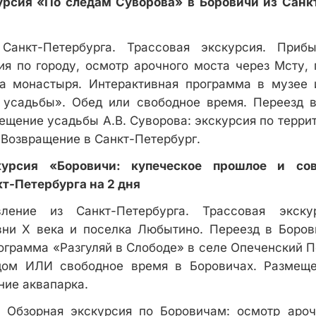
урсия «По следам Суворова» в Боровичи из Санкт
Санкт-Петербурга. Трассовая экскурсия. Приб
ия по городу, осмотр арочного моста через Мсту,
а монастыря. Интерактивная программа в музее 
 усадьбы». Обед или свободное время. Переезд в
ещение усадьбы А.В. Суворова: экскурсия по терри
 Возвращение в Санкт-Петербург.
курсия «Боровичи: купеческое прошлое и с
т-Петербурга на 2 дня
ение из Санкт-Петербурга. Трассовая экску
вни X века и поселка Любытино. Переезд в Боров
ограмма «Разгуляй в Слободе» в селе Опеченский 
дом ИЛИ свободное время в Боровичах. Размещ
ие аквапарка.
 Обзорная экскурсия по Боровичам: осмотр ароч