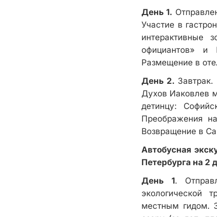
День 1.
Отправлен
Участие в гастро
интерактивные з
официантов» и 
Размещение в оте
День 2.
Завтрак. 
Духов Иаковлев м
детинцу: Софийс
Преображения н
Возвращение в Са
Автобусная экск
Петербурга на 2 
День 1
. Отправ
экологической 
местным гидом. 