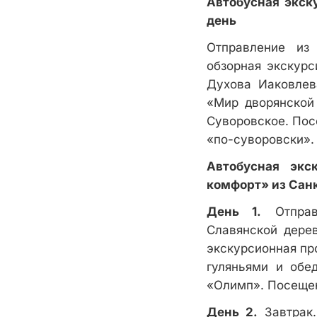
Автобусная экск
день
Отправление из 
обзорная экскурс
Духова Иаковлев
«Мир дворянской
Суворовское. Пос
«по-суворовски».
Автобусная экс
комфорт» из Санк
День 1.
Отправл
Славянской дере
экскурсионная пр
гуляньями и обе
«Олимп». Посещен
День 2.
Завтрак.