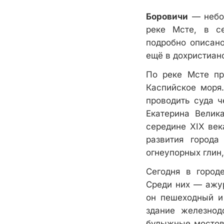
Боровичи
— небол
реке Мсте, в с
подробно описано
ещё в дохристианс
По реке Мсте пр
Каспийское моря
проводить суда ч
Екатерина Велик
середине XIX век
развития города
огнеупорных глин
Сегодня в город
Среди них — ажур
он пешеходный и
здание железнод
булыжные мостовы