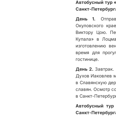
Автобусный тур «
Санкт-Петербурга
День 1.
Отправл
Окуловского кра
Виктору Цою. Пе
Купала» в Лоцма
изготовлению вен
время для прогу
гостинице.
День 2.
Завтрак. 
Духов Иаковлев м
в Славянскую дер
славян. Осмотр с
в Санкт-Петербург
Автобусный тур
Санкт-Петербурга