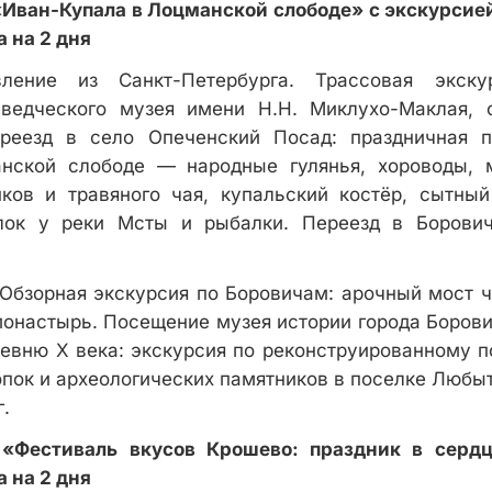
Иван-Купала в Лоцманской слободе» с экскурсие
 на 2 дня
ение из Санкт-Петербурга. Трассовая экску
еведческого музея имени Н.Н. Миклухо-Маклая, 
реезд в село Опеченский Посад: праздничная 
нской слободе — народные гулянья, хороводы, 
ков и травяного чая, купальский костёр, сытны
лок у реки Мсты и рыбалки. Переезд в Борови
Обзорная экскурсия по Боровичам: арочный мост ч
онастырь. Посещение музея истории города Борови
евню X века: экскурсия по реконструированному 
опок и археологических памятников в поселке Любы
.
 «Фестиваль вкусов Крошево: праздник в сердц
 на 2 дня