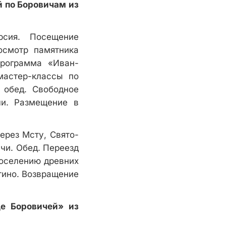
й по Боровичам из
рсия. Посещение
осмотр памятника
программа «Иван-
мастер-классы по
й обед. Свободное
чи. Размещение в
ерез Мсту, Свято-
чи. Обед. Переезд
поселению древних
тино. Возвращение
е Боровичей» из