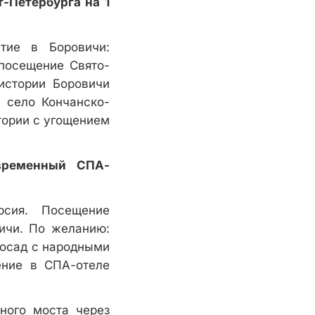
-Петербурга на 1
ытие в Боровичи:
 посещение Свято-
истории Боровичи
 село Кончанско-
тории с угощением
овременный СПА-
рсия. Посещение
ичи. По желанию:
Посад с народными
ение в СПА-отеле
ного моста через