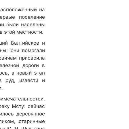
расположенный на
ервые поселение
мли были населены
в этой местности.
ший Балтийское и
ны: они помогали
ровичам присвоила
елезной дороги в
ось, а новый этап
в руд, извести и
м.
имечательностей.
реку Мсту: сейчас
илось деревянное
ликом, старинные
ца М. Я. Шульгина