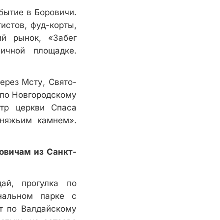
бытие в Боровичи.
истов, фуд-корты,
ий рынок, «Забег
ичной площадке.
ерез Мсту, Свято-
 по Новгородскому
отр церкви Спаса
няжьим камнем».
овичам из Санкт-
ай, прогулка по
нальном парке с
т по Валдайскому