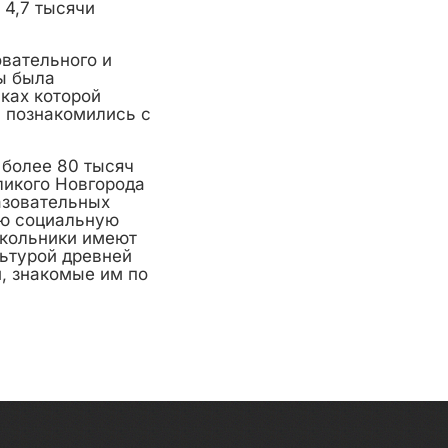
 4,7 тысячи
овательного и
ы была
ках которой
 познакомились с
 более 80 тысяч
ликого Новгорода
азовательных
ую социальную
школьники имеют
ьтурой древней
, знакомые им по