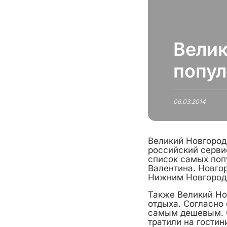
Велик
попул
06.03.2014
Великий Новгород
российский серви
список самых поп
Валентина. Новгор
Нижним Новгородо
Также Великий Но
отдыха. Согласно
самым дешевым. С
тратили на гостин