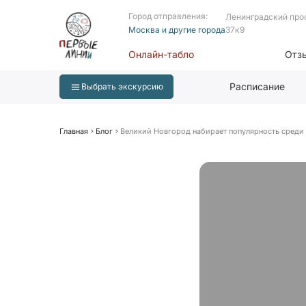
Город отправления:
Ленинградский про
Москва и другие города
37к9
Онлайн-табло
Отз
Расписание
Выбрать экскурсию
Главная
Блог
Великий Новгород набирает популярность среди