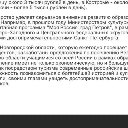
ицу около 3 тысяч рублей в день, в Костроме - около
Сочи - более 5 тысяч рублей в день).
дарство уделяет серьезное внимание развитию образ
. Например, в прошлом году Министерством культур
табная программа "Моя Россия: град Петров", в рам
еро-Западного и Центрального федеральных округов
и достопримечательностями Санкт-Петербурга.
 Новгородской области, которую ежегодно посещает
дентов, разработаны предложения по посещению Ве
ов области учащимися со всей России в рамках обр
вление имеет не только экономическую, но и больш
как посредством туризма современные российские 
жность познакомиться с богатейшей историей и кул
ли, своими глазами увидеть достопримечательности
ков.