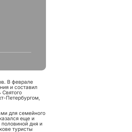
ов. В феврале
ния и составил
 Святого
кт-Петербургом,
ами для семейного
казался еще и
 половиной дня и
скове туристы