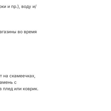
и и пр.), воду и/
магазины во время
т на скамеечках,
камень с
 плед или коврик.