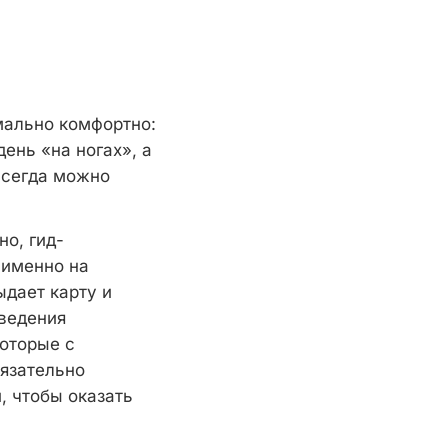
мально комфортно:
ень «на ногах», а
всегда можно
но, гид-
 именно на
ыдает карту и
ведения
которые с
бязательно
, чтобы оказать