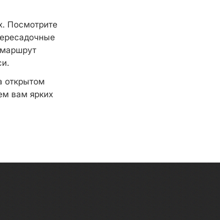
х. Посмотрите
 пересадочные
 маршрут
си.
а открытом
ем вам ярких