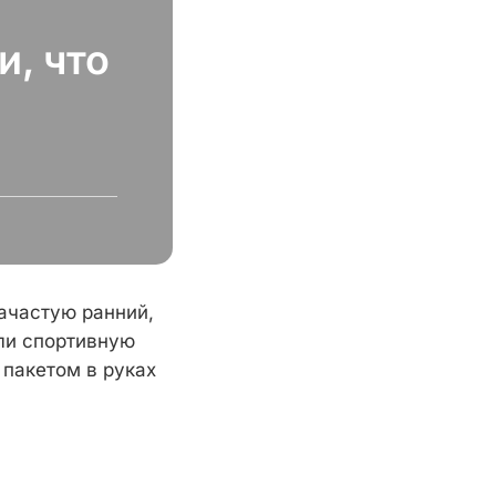
и, что
зачастую ранний,
ли спортивную
 пакетом в руках