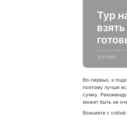
Тур н
взять
гото
22.07.2023
Во-первых, к подо
поэтому лучше вс
сумку. Рекомендуе
может быть не оч
Возьмите с собой: