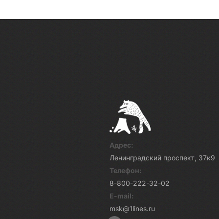
Адрес:
Ленинградский проспект, 37к9
Телефон:
8-800-222-32-02
E-mail:
msk@1lines.ru