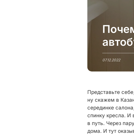
Почем
автоб
07.12.2022
Представьте себе
ну скажем в Каза
серединке салона,
спинку кресла. И 
в путь. Через пар
дома. И тут оказ