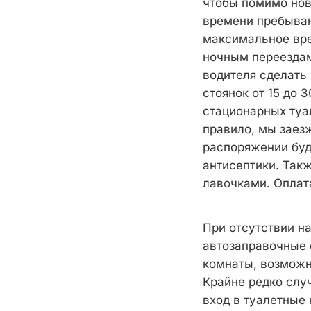
чтобы помимо нов
времени пребыван
максимальное врем
ночным переездам,
водителя сделать
стоянок от 15 до 
стационарных туал
правило, мы заез
распоряжении буд
антисептики. Такж
лавочками. Оплата
При отсутствии н
автозаправочные 
комнаты, возможн
Крайне редко слу
вход в туалетные