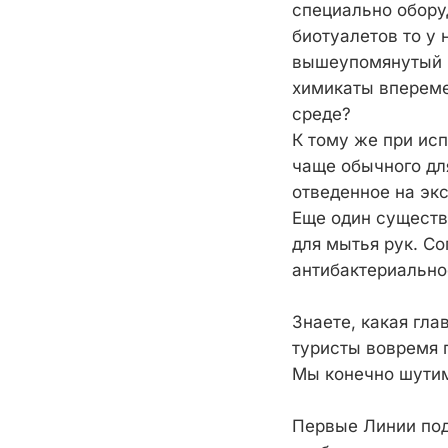
специально обору
биотуалетов то у 
вышеупомянутый р
химикаты впереме
среде?
К тому же при ис
чаще обычного дл
отведенное на эк
Еще один существ
для мытья рук. С
антибактериально
Знаете, какая гл
туристы вовремя п
Мы конечно шутим,
Первые Линии под