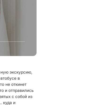
сную экскурсию,
автобусе в
то не откинет
то и отправились
зятых с собой из
… куда и