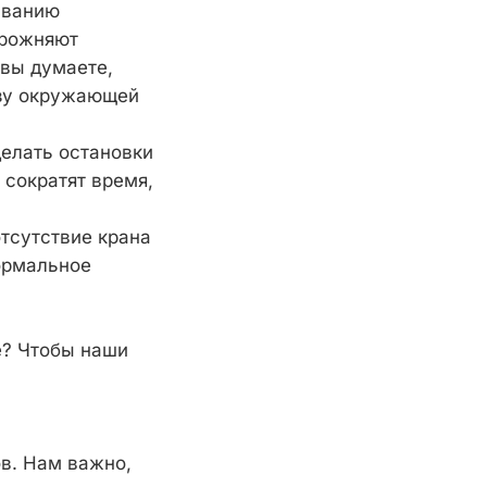
иванию
орожняют
 вы думаете,
ьзу окружающей
делать остановки
 сократят время,
тсутствие крана
нормальное
е? Чтобы наши
ов. Нам важно,