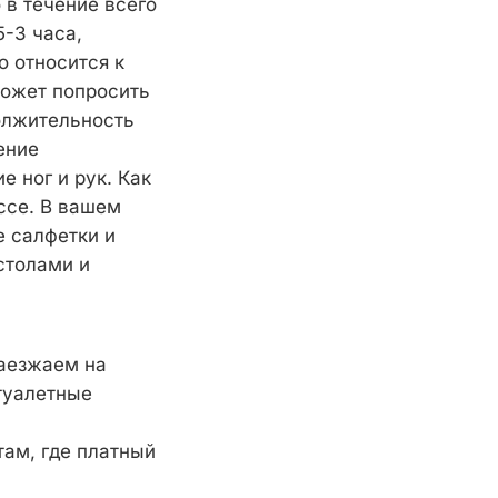
 в течение всего
-3 часа,
о относится к
может попросить
олжительность
ение
 ног и рук. Как
ссе. В вашем
 салфетки и
столами и
заезжаем на
туалетные
там, где платный