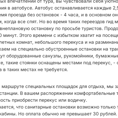
ых впечатлений от тура, вы чувствовали себя уютно
ия в автобусе. Автобус останавливается каждые 2,5
я проезда без остановок - 4 часа, и в основном он
 когда все спят. Но во время таких переездов гид 
 внеплановую остановку по просьбе туристов. Прод
30 минут. Этого времени с избытком хватит на посещ
етных комнат, небольшого перекуса и на разминание
жаем на специально обустроенные остановки на тра
ут оборудованные санузлы, рукомойники, бумажные
е, такие стоянки оснащены местами под перекус, - 
 в таких местах не требуется.
а маршруте специальных площадок для отдыха, мы 
станции. В вашем распоряжении комфортабельные 
ость приобрести перекус или водичку.
чается, что санитарные остановки возможно только 
 кабины. Но оплата обычно не превышает 30 рублей.