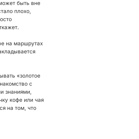
может быть вне
тало плохо,
росто
ткажет.
фе на маршрутах
закладывается
ывать «золотое
знакомство с
и знаниями,
ку кофе или чая
я на том, что