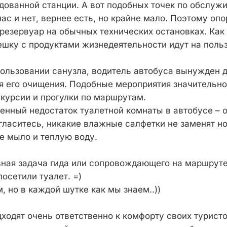
дованной станции. А вот подобных точек по обслуж
нас и нет, вернее есть, но крайне мало. Поэтому оп
езервуар на обычных технических остановках. Как
шку с продуктами жизнедеятельности идут на пол
пользовании санузла, водитель автобуса вынужден 
я его очищения. Подобные мероприятия значительно
скурсии и прогулки по маршрутам.
енный недостаток туалетной комнаты в автобусе – о
огласитесь, никакие влажные салфетки не заменят 
е мыло и теплую воду.
авная задача гида или сопровождающего на маршрут
осетили туалет. =)
 но в каждой шутке как мы знаем..))
ходят очень ответственно к комфорту своих турист