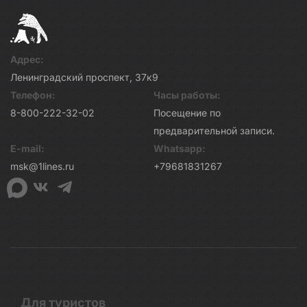
Адрес:
Ленинградский проспект, 37к9
Телефон:
Часы работы:
8-800-222-32-02
Посещение по
предварительной записи.
E-mail:
Whatsapp:
msk@1lines.ru
+79681831267
Для туристов