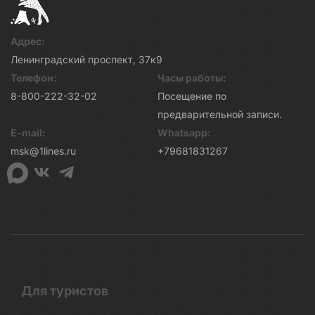
Адрес:
Ленинградский проспект, 37к9
Телефон:
Часы работы:
8-800-222-32-02
Посещение по
предварительной записи.
E-mail:
Whatsapp:
msk@1lines.ru
+79681831267
Для туристов