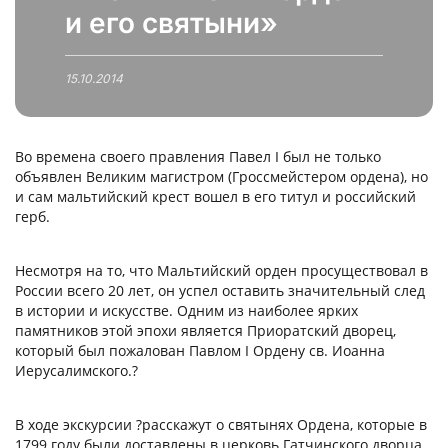
и его святыни»
15.10.2014
Во времена своего правления Павел I был не только
объявлен Великим магистром (Гроссмейстером ордена), но
и сам мальтийский крест вошел в его титул и российский
герб.
Несмотря на то, что Мальтийский орден просуществовал в
России всего 20 лет, он успел оставить значительный след
в истории и искусстве. Одним из наиболее ярких
памятников этой эпохи является Приоратский дворец,
который был пожалован Павлом I Ордену св. Иоанна
Иерусалимского.?
В ходе экскурсии ?расскажут о святынях Ордена, которые в
1799 году были доставлены в церковь Гатчинского дворца,