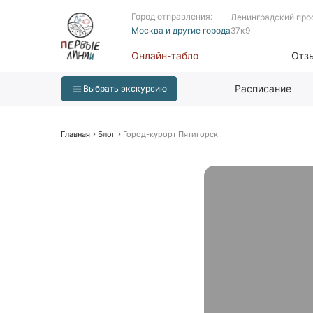
Город отправления:
Ленинградский про
Москва и другие города
37к9
Онлайн-табло
Отз
Расписание
Выбрать экскурсию
Главная
Блог
Город-курорт Пятигорск