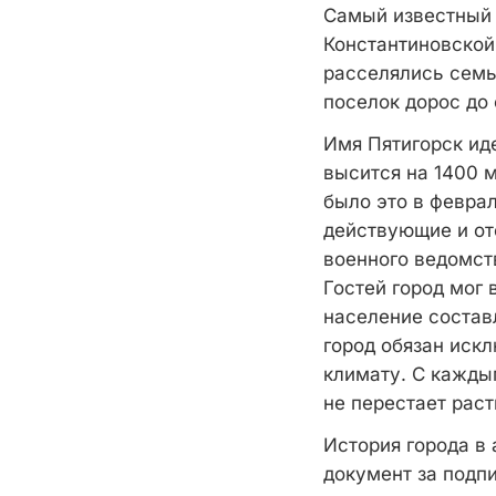
Самый известный 
Константиновской 
расселялись семьи
поселок дорос до 
Имя Пятигорск иде
высится на 1400 
было это в феврал
действующие и отс
военного ведомст
Гостей город мог 
население состав
город обязан иск
климату. С кажды
не перестает раст
История города в 
документ за подп