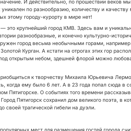
значение. И действительно, по прошествии веков м
к уникален по разнообразию, количеству и качеству
ых этому городу-курорту в мире нет!
 — это крупнейший город КМВ. Здесь вам и уникал
натории разнообразные, и конечно культурно-истори
ружен город весьма необычными горами, например
 Золотой Курган. А кстати на отрогах этих гор расп
под открытым небом, здешней флорой можно любов
риобщиться к творчеству Михаила Юрьевича Лермо
ь, когда ему было 6 лет. А в 23 года попал сюда в с
ном Пятигорске. О событиях того времени рассказы
Город Пятигорск сохранил дом великого поэта, в ко
о своей трагической гибели на дуэли.
 популярных мест для размещения гостей города счи