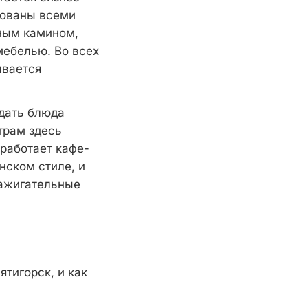
дованы всеми
нным камином,
мебелью. Во всех
ывается
дать блюда
трам здесь
 работает кафе-
нском стиле, и
зажигательные
ятигорск, и как