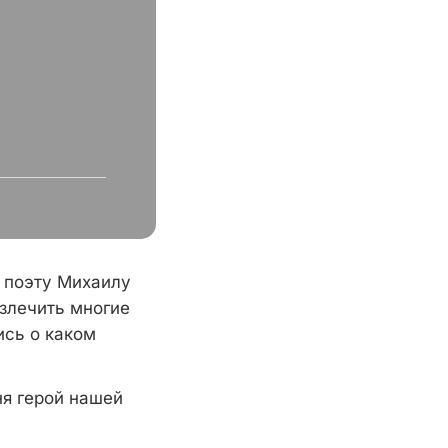
 поэту Михаилу
злечить многие
ись о каком
ня герой нашей