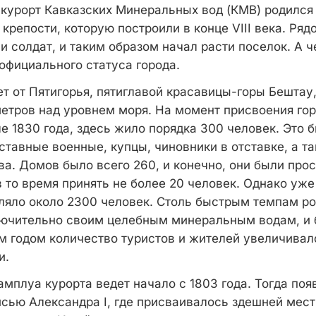
курорт Кавказских Минеральных вод (КМВ) родился
крепости, которую построили в конце VIII века. Ряд
 солдат, и таким образом начал расти поселок. А че
официального статуса города.
т от Пятигорья, пятиглавой красавицы-горы Бештау, 
метров над уровнем моря. На момент присвоения гор
е 1830 года, здесь жило порядка 300 человек. Это 
тавные военные, купцы, чиновники в отставке, а т
ва. Домов было всего 260, и конечно, они были про
в то время принять не более 20 человек. Однако уже
ляло около 2300 человек. Столь быстрым темпам р
лючительно своим целебным минеральным водам, и 
м годом количество туристов и жителей увеличивало
и.
амплуа курорта ведет начало с 1803 года. Тогда по
исью Александра I, где присваивалось здешней мес