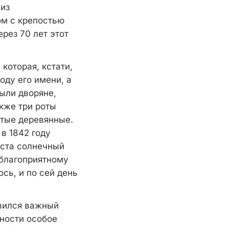
 из
ом с крепостью
рез 70 лет этот
которая, кстати,
оду его имени, а
были дворяне,
акже три роты
стые деревянные.
 в 1842 году
оста солнечный
благоприятному
сь, и по сей день
явился важный
тности особое