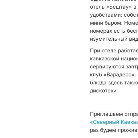
отель «Бештау» в
удобствами: собс
мини баром. Номе
номерах есть бес
изумительный вид
При отеле работа
кавказской национ
сервируются завтр
клуб «Варадеро». 
блюда здесь такж
дискотеки.
Приглашаем отпра
«Северный Кавказ:
раз будем прожив