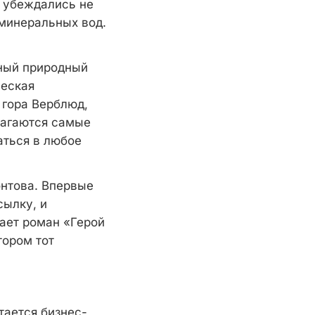
ы убеждались не
 минеральных вод.
ьный природный
ческая
 гора Верблюд,
олагаются самые
аться в любое
нтова. Впервые
сылку, и
вает роман «Герой
тором тот
тается бизнес-