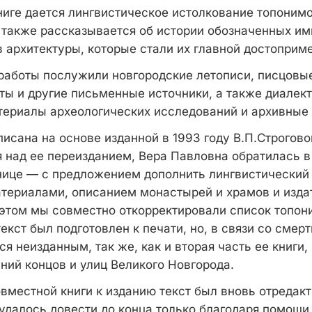
ниге дается лингвистическое истолкование топонимо
 также рассказывается об истории обозначенных им
в архитектуры, которые стали их главной достоприм
работы послужили новгородские летописи, писцовые
ты и другие письменные источники, а также диалект
ериалы археологических исследований и архивные
писана на основе изданной в 1993 году В.П.Строгов
 над ее переизданием, Вера Павловна обратилась в 
ице — с предложением дополнить лингвистический 
териалами, описанием монастырей и храмов и издат
 этом мы совместно откорректировали список топон
кст был подготовлен к печати, но, в связи со смер
лся неизданным, так же, как и вторая часть ее книги
ний концов и улиц Великого Новгорода.
вместной книги к изданию текст был вновь отредак
 удалось довести до конца только благодаря помощи