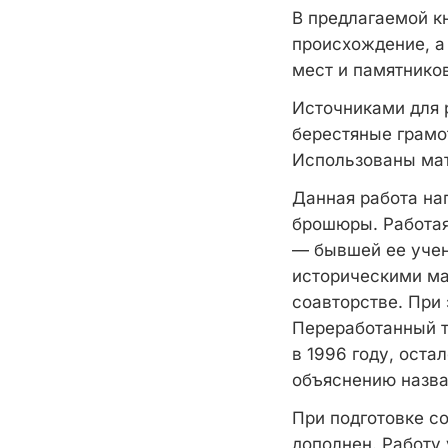
В предлагаемой к
происхождение, а
мест и памятнико
Источниками для 
берестяные грамо
Использованы мат
Данная работа на
брошюры. Работая
— бывшей ее учен
историческими ма
соавторстве. При
Переработанный те
в 1996 году, оста
объяснению назва
При подготовке со
дополнен. Работу