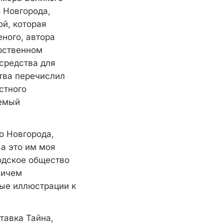
 Новгорода,
й, которая
ного, автора
арственном
 средства для
ства перечислил
стного
яемый
о Новгорода,
а это им моя
одское общество
вичем
ые иллюстрации к
тавка Тайна,