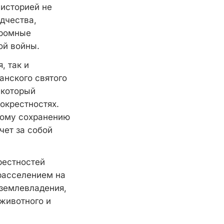
 историей не
дчества,
громные
ой войны.
, так и
анского святого
 который
 окрестностях.
ному сохранению
чет за собой
рестностей
 расселением на
 землевладения,
животного и