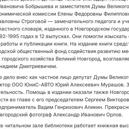
вановича Бобрышева и заместителя Думы Великого
онимической комиссии Елены Федоровны Филиппово
авловны Строговой — замечательного педагога и уче
ластного словаря, изданного в Новгородском госуд
92-1995 годах в 12 выпусках. Они помогли изыскать
работы и публикации книги. На издание книги сред
одской общественный фонд содействия развитию ме
 городского хозяйства Великий Новгород, возглавл
надием Дмитриевичем.
е дело внес как частное лицо депутат Думы Великог
ектор ООО ЮниС-АВТО Юрий Алексеевич Мурашов. З
тельность. Помощь в издании оказали также Новгор
сти во главе с его председателем Сергеем Викторо
едприниматель Вадим Генрихович Аликин. Прекрасн
овгородский фотограф Александр Иванович Орлов.
я в читальном зале библиотеки работает книжная выс