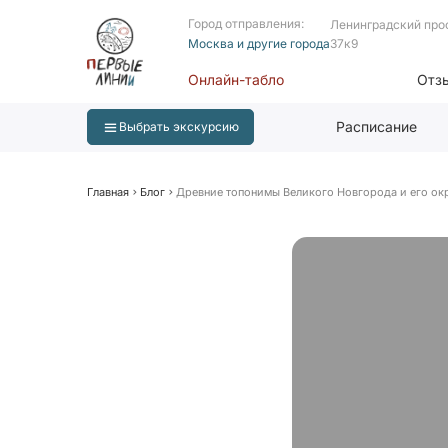
Город отправления:
Ленинградский про
Москва и другие города
37к9
Онлайн-табло
Отз
Расписание
Выбрать экскурсию
Главная
Блог
Древние топонимы Великого Новгорода и его ок