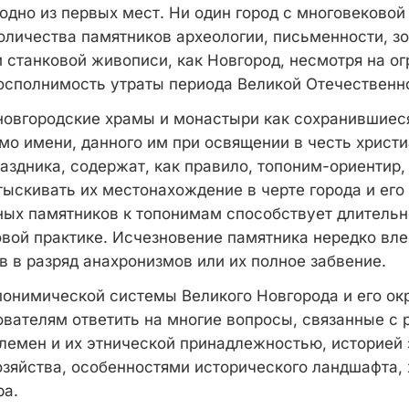
одно из первых мест. Ни один город с многовековой
оличества памятников археологии, письменности, зо
 станковой живописи, как Новгород, несмотря на о
осполнимость утраты периода Великой Отечественн
овгородские храмы и монастыри как сохранившиеся
мо имени, данного им при освящении в честь христи
аздника, содержат, как правило, топоним-ориентир,
тыскивать их местонахождение в черте города и его
ных памятников к топонимам способствует длитель
овой практике. Исчезновение памятника нередко вле
в в разряд анахронизмов или их полное забвение.
понимической системы Великого Новгорода и его ок
ователям ответить на многие вопросы, связанные с
племен и их этнической принадлежностью, историей
озяйства, особенностями исторического ландшафта, 
ра.