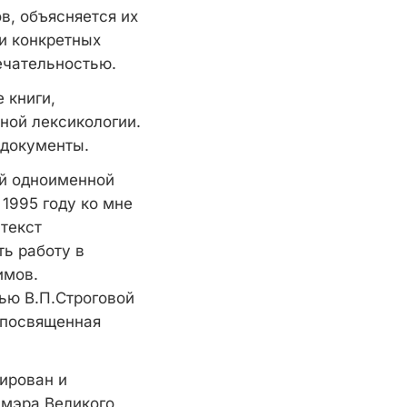
в, объясняется их
и конкретных
ечательностью.
 книги,
ной лексикологии.
 документы.
ой одноименной
1995 году ко мне
текст
ь работу в
имов.
тью В.П.Строговой
, посвященная
тирован и
 мэра Великого