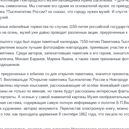
коллекций Новгородского музея-заповедника Ирина Васильева. – Для н
ень символична. Мы считаем его одним из основателей музея: по приезду
ка ?Тысячелетию России? он сказал, что городу нужен музей. И спустя т
узей.
овные юбилейные торжества по случаю 1150-летия российской государст
 на осень, музей уже давно проводит различные акции, приуроченные к
рошлого года был издан памятный календарь ?150-летию Памятника Тыс
ормление вошли лучшие фотографии новгородцев, принявших участие в 
ятника. Среди авторов, запечатлевших памятник и его героев, значатся
лягина, Михаил Баранов, Марина Яшина, а также такие признанные фот
ордюшенков.
, приуроченных к юбилею со дня открытия памятника, значится презента
П. Виллевальде ?Открытие памятника Тысячелетию России в Новгороде 8
тавлены научные изыскания, рассказывающие об особах ближайшей свит
званы не только по именам, но также будут рассказаны интересные факт
портреты. А осенью у самой знаменитой картины Музея изобразительных
ная система, содержащая самую полную информацию о полотне Б.П.Вил
 художнике, авторах монумента. Перелистав электронную книгу, можно
о том, как проходила церемония 8 сентября 1862 года, что писали по эт