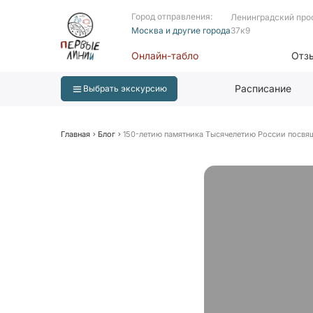
Город отправления:
Ленинградский про
Москва и другие города
37к9
Онлайн-табло
Отз
Расписание
Выбрать экскурсию
Главная
Блог
150-летию памятника Тысячелетию России посвя