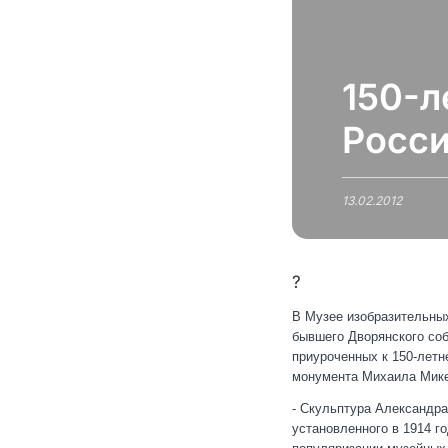
150-л
Росси
13.02.2012
?
В Музее изобразительных
бывшего Дворянского соб
приуроченных к 150-летн
монумента Михаила Мик
- Скульптура Александра
установленного в 1914 г