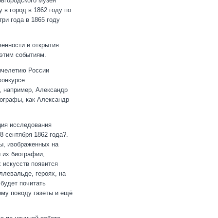
овгородского музея
 в город в 1862 году по
ри года в 1865 году
венности и открытия
 этим событиям.
ячелетию России
конкурсе
, например, Александр
ографы, как Александр
ция исследования
 сентября 1862 года?.
ы, изображенных на
ы их биографии,
 искусств появится
левальде, героях, на
 будет почитать
ому поводу газеты и ещё