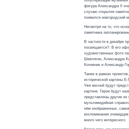
популяризации музейных 
фигура Александра II оч
случаю открытия памятни
появился новгородский м
Несмотря на то, что осн
памятника запланированы
В частности в декабре п
посвящается?. В его оф
художественных фото пам
Шевлягин, Александра Ка
Кочевник и Александр Г
Также в рамках проектов
исторической картины Б.
Уже весной будут предс
картине. Герои будут на
представлены другие их 
мультимедийная справоч
нём изображенных, самом
воспоминания очевидцев 
много чего интересного.