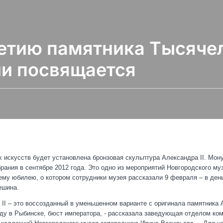
етию памятника Тысяче
и посвящается
 искусств будет установлена бронзовая скульптура Александра II. Мон
рания в сентябре 2012 года. Это одно из мероприятий Новгородского му
ему юбилею, о котором сотрудники музея рассказали 9 февраля – в ден
ешина.
 II – это воссозданный в уменьшенном варианте с оригинала памятника 
оду в Рыбинске, бюст императора, - рассказала заведующая отделом ком