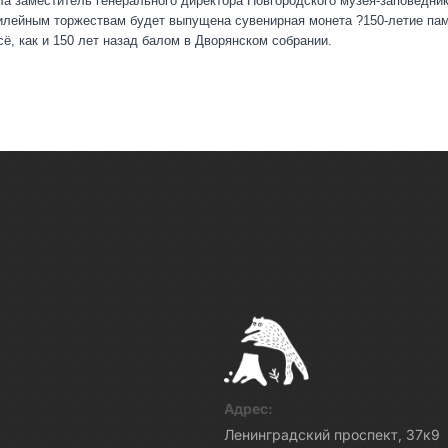
ала заместитель генерального директора Новгородского музея-заповедник
билейным торжествам будет выпущена сувенирная монета ?150-летие па
сё, как и 150 лет назад балом в Дворянском собрании.
Адрес:
Ленинградский проспект, 37к9