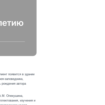
летию
умент появится в здании
зея-заповедника,
ь рождения автора
А.М. Опекушина,
плектования, изучения и