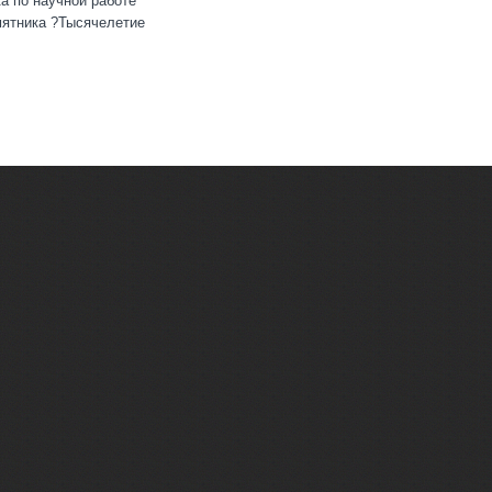
а по научной работе
мятника ?Тысячелетие