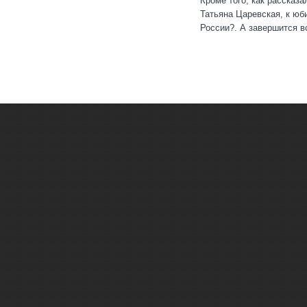
Кроме того, как рассказ
Татьяна Царевская, к ю
России?. А завершится в