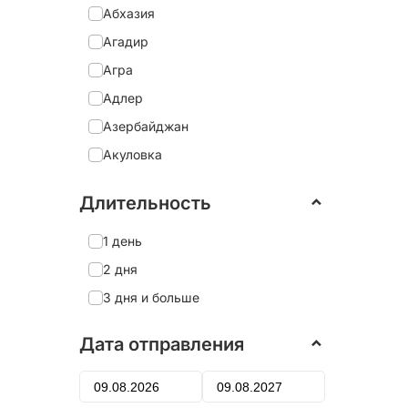
Абхазия
Агадир
Агра
Адлер
Азербайджан
Акуловка
Александрия
Длительность
Александро-Невская Лавра
Александров
1 день
Александровский дворец
2 дня
Алеховщина
3 дня и больше
Алматы
Дата отправления
Алтай
Алушта