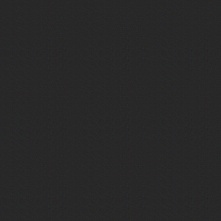
Байкал
Байконур
Баку
Бали
Балтийск
Бангкок
Баскунчак
Бахчисарай
Башкирия
Бежецк
Бежецк
Беларусь
Белград
Беловежская пуща