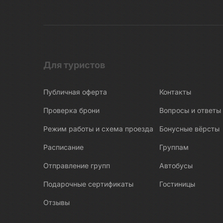
Беломорские петроглифы
Беломорско-Балтийский канал
Белые Мосты
Берново
Битва за Ленинград
Для туристов
Бишкек
Публичная оферта
Контакты
Бобруйск
Боголюбово
Проверка брони
Вопросы и ответы
Богословка
Режим работы и схема проезда
Бонусные вёрсты
Богота
Расписание
Группам
Бодрум
Отправление групп
Автобусы
Бокситогорск
Подарочные сертификаты
Гостиницы
Болгар
Отзывы
Бологое
Болото Ельня