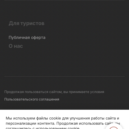
Для туристов
Публичная оферта
О нас
Продолжая пользоваться сайтом, вы принимаете условия
Пользовательского соглашения
© 2008-2026 Первые линии
Мы используем файлы cookie для улучшения работы сайта и
персонализации контента. Продолжая использовать сайт, вы
соглашаетесь с использованием cookie.
Информация по исп. cookies
Правила обработки перс.данных