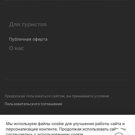
Для туристов
Публичная оферта
О нас
Продолжая пользоваться сайтом, вы принимаете условия
Пользовательского соглашения
© 2008-2026 Первые линии
Мы используем файлы cookie для улучшения работы сайта и
персонализации контента. Продолжая использовать сайт, вы
соглашаетесь с использованием cookie.
Информация по исп. cookies
Правила обработки перс.данных