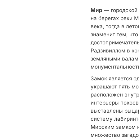
Мир
— городской 
на берегах реки 
века, тогда в лет
знаменит тем, что
достопримечатель
Радзивиллом в ко
земляными валами
монументальность
Замок является о
украшают пять мо
расположен внутр
интерьеры покоев
выставлены рыцар
систему лабиринт
Мирским замком н
множество загадо