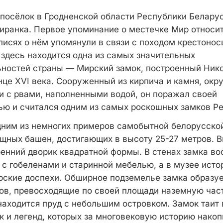
посёлок в Гродненской области Республики Белару
Миранка. Первое упоминание о местечке Мир относит
описях о нём упомянули в связи с походом крестонос
 здесь находится одна из самых значительных
ностей страны — Мирский замок, построенный Ник
нце XVI века. Сооруженный из кирпича и камня, окр
 с рвами, наполненными водой, он поражал своей
ю и считался одним из самых роскошных замков Р
дним из немногих примеров самобытной белорусской 
щных башен, достигающих в высоту 25-27 метров. В
енний дворик квадратной формы. В стенах замка в
 с гобеленами и старинной мебелью, а в музее исто
ские доспехи. Обширное подземелье замка образу
ов, превосходящие по своей площади наземную част
аходится пруд с небольшим островком. Замок таит 
к и легенд, которых за многовековую историю нако