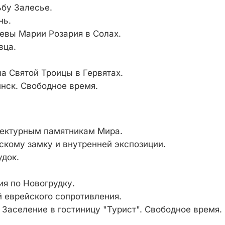
ьбу Залесье.
нь.
евы Марии Розария в Солах.
вца.
а Святой Троицы в Гервятах.
нск. Свободное время.
тектурным памятникам Мира.
скому замку и внутренней экспозиции.
удок.
ия по Новогрудку.
й еврейского сопротивления.
 Заселение в гостиницу "Турист". Свободное время.