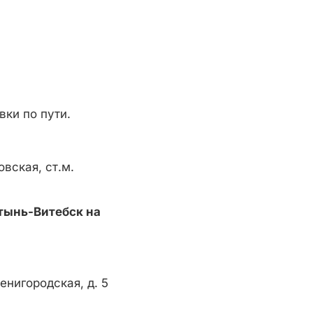
вки по пути.
вская, ст.м.
тынь-Витебск на
енигородская, д. 5