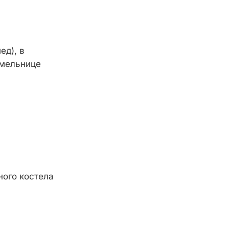
ед), в
 мельнице
ого костела