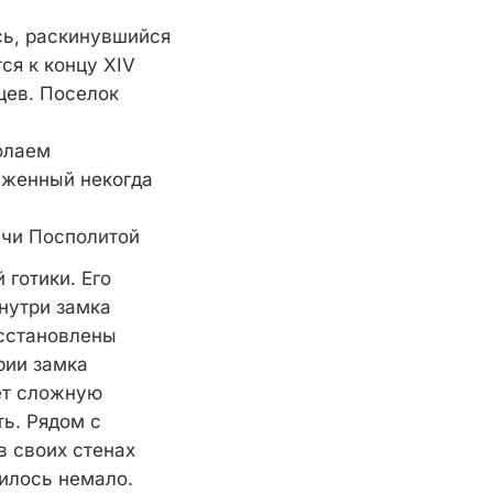
сь, раскинувшийся
ся к концу XIV
цев. Поселок
олаем
уженный некогда
ечи Посполитой
готики. Его
нутри замка
осстановлены
рии замка
ет сложную
ь. Рядом с
в своих стенах
пилось немало.