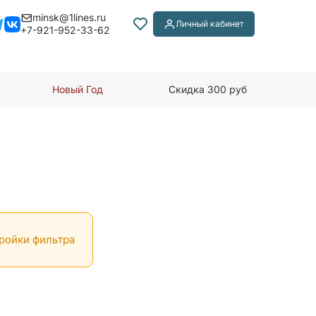
minsk@1lines.ru
Личный кабинет
+7-921-952-33-62
Новый Год
Скидка 300 руб
тройки фильтра