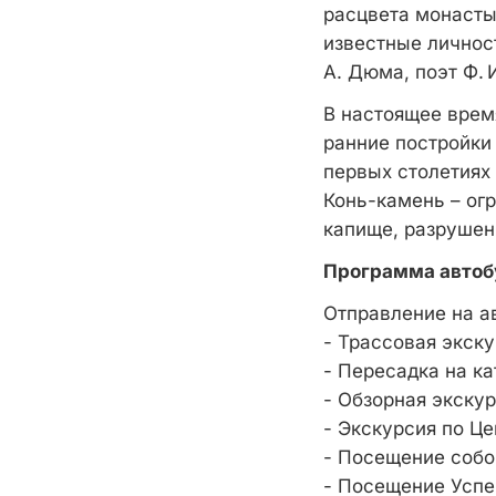
расцвета монастыр
известные личност
А. Дюма, поэт Ф. 
В настоящее врем
ранние постройки
первых столетиях
Конь-камень – ог
капище, разруше
Программа автобу
Отправление на а
- Трассовая экск
- Пересадка на ка
- Обзорная экску
- Экскурсия по Ц
- Посещение собо
- Посещение Успе