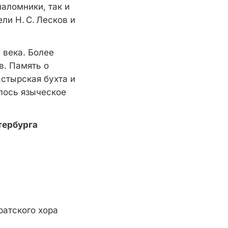
аломники, так и
ли Н. С. Лесков и
 века. Более
в. Память о
стырская бухта и
лось языческое
тербурга
ратского хора