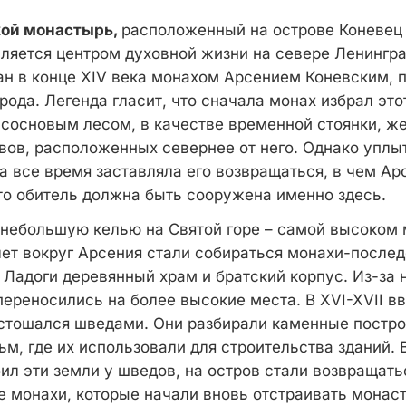
ой монастырь,
расположенный на острове Коневец
вляется центром духовной жизни на севере Ленингра
н в конце ХIV века монахом Арсением Коневским,
рода. Легенда гласит, что сначала монах избрал эт
 сосновым лесом, в качестве временной стоянки, ж
овов, расположенных севернее от него. Однако уплы
а все время заставляла его возвращаться, в чем Ар
то обитель должна быть сооружена именно здесь.
 небольшую келью на Святой горе – самой высоком 
лет вокруг Арсения стали собираться монахи-послед
 Ладоги деревянный храм и братский корпус. Из-за 
переносились на более высокие места. В XVI-XVII в
стошался шведами. Они разбирали каменные постро
ьм, где их использовали для строительства зданий. В
тбил эти земли у шведов, на остров стали возвращать
 монахи, которые начали вновь отстраивать монас