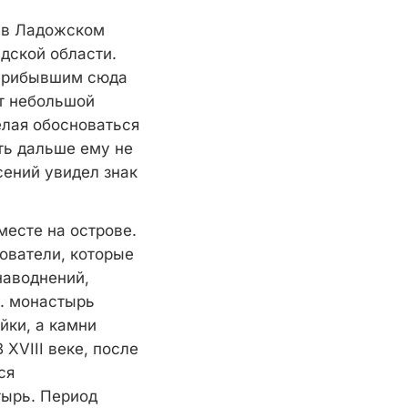
 в Ладожском
дской области.
 прибывшим сюда
от небольшой
елая обосноваться
ть дальше ему не
сений увидел знак
месте на острове.
ователи, которые
наводнений,
в. монастырь
йки, а камни
 XVIII веке, после
ся
тырь. Период