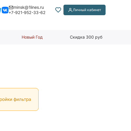
minsk@1lines.ru
Личный кабинет
+7-921-952-33-62
Новый Год
Скидка 300 руб
тройки фильтра