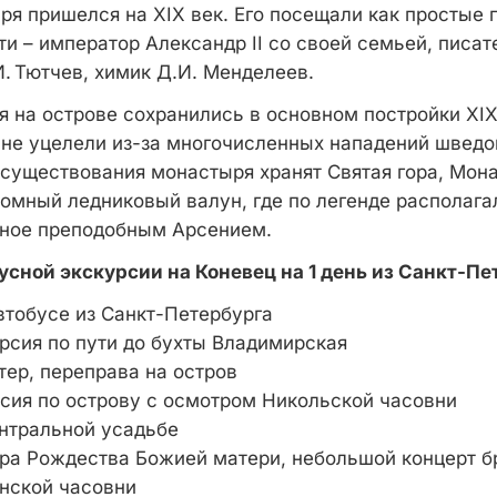
я пришелся на XIX век. Его посещали как простые п
и – император Александр II со своей семьей, писате
И. Тютчев, химик Д.И. Менделеев.
я на острове сохранились в основном постройки XIX
 не уцелели из-за многочисленных нападений шведо
 существования монастыря хранят Святая гора, Мона
ромный ледниковый валун, где по легенде располага
нное преподобным Арсением.
сной экскурсии на Коневец на 1 день из Санкт-Пе
втобусе из Санкт-Петербурга
урсия по пути до бухты Владимирская
тер, переправа на остров
рсия по острову с осмотром Никольской часовни
ентральной усадьбе
ра Рождества Божией матери, небольшой концерт б
нской часовни