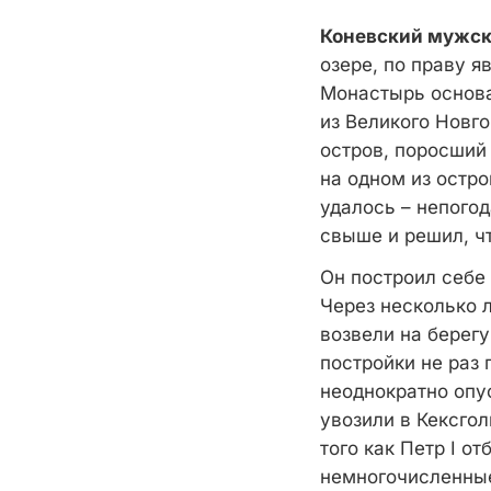
Коневский мужск
озере, по праву я
Монастырь основа
из Великого Новго
остров, поросший
на одном из остр
удалось – непогод
свыше и решил, ч
Он построил себе
Через несколько 
возвели на берегу
постройки не раз 
неоднократно опу
увозили в Кексгол
того как Петр I о
немногочисленные