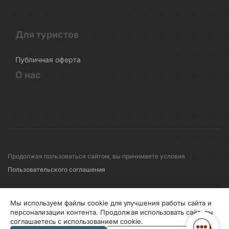
Для туристов
Публичная оферта
О нас
Продолжая пользоваться сайтом, вы принимаете условия
Пользовательского соглашения
© 2008-2026 Первые линии
Мы используем файлы cookie для улучшения работы сайта и
персонализации контента. Продолжая использовать сайт, вы
соглашаетесь с использованием cookie.
Информация по исп. cookies
Правила обработки перс.данных