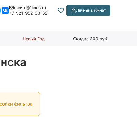
minsk@1lines.ru
Личный кабинет
+7-921-952-33-62
Новый Год
Скидка 300 руб
инска
тройки фильтра