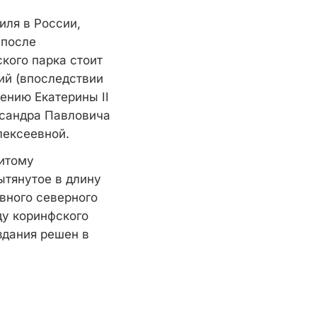
иля в России,
 после
кого парка стоит
ий (впоследствии
ению Екатерины II
ксандра Павловича
лексеевной.
нитому
ытянутое в длину
вного северного
ду коринфского
здания решен в