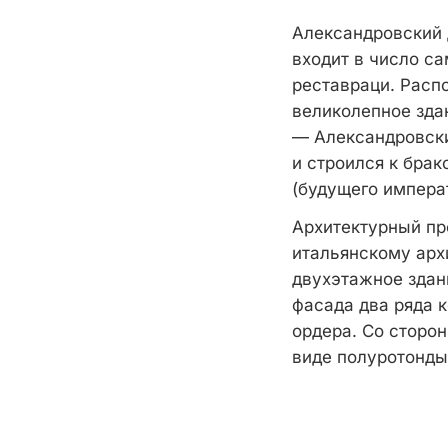
Александровский 
входит в число с
реставраци. Расп
великолепное зда
— Александровски
и строился к бра
(будущего импера
Архитектурный пр
итальянскому арх
двухэтажное здан
фасада два ряда 
ордера. Со сторо
виде полуротонды