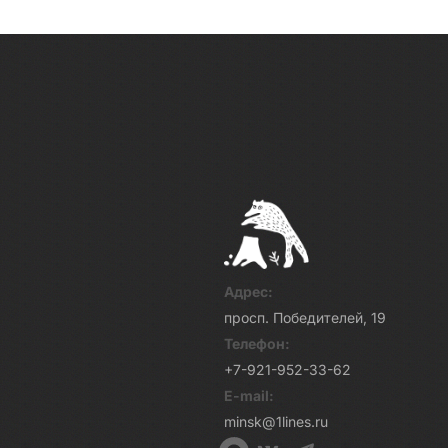
Адрес:
просп. Победителей, 19
Телефон:
+7-921-952-33-62
E-mail:
minsk@1lines.ru