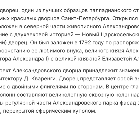
дворец, один из лучших образцов палладианского ст
амых красивых дворцов Санкт-Петербурга. Открылся
оложен в северной части живописного Александровс
ние с двухвековой историей — Новый Царскосельск
й) дворец. Он был заложен в 1792 году по распоряж
косочетанию ее любимого внука, великого князя Але
тора Александра I) с великой княжной Елизаветой А
оект Александровского дворца принадлежит знаме
итектору Д. Кваренги. Дворец представляет собой в
ие с двойными флигелями по сторонам. В центре гла
колонн составляют великолепную сквозную колонна
ны регулярной части Александровского парка фасад 
, перекрытой сферическим куполом.