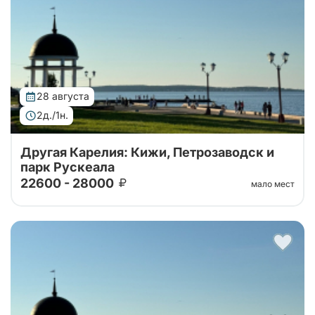
Рускеала, Кижи и ферма
28 августа
2д./1н.
Другая Карелия: Кижи, Петрозаводск и
парк Рускеала
22600 - 28000
мало мест
Тур от наших проверенных партнеров. Автобусный
тур 2 дня: крепость Корела, водопады Ахвенкоски ,
Рускеала, Кижи и ферма