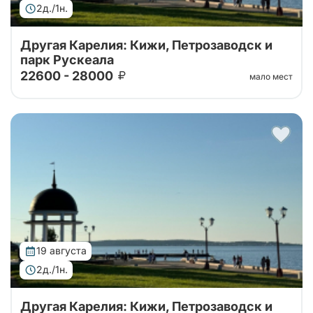
2д./1н.
Другая Карелия: Кижи, Петрозаводск и
парк Рускеала
22600 - 28000
мало мест
Тур от наших проверенных партнеров. Автобусный
тур 2 дня: крепость Корела, водопады Ахвенкоски ,
Рускеала, Кижи и ферма
19 августа
2д./1н.
Другая Карелия: Кижи, Петрозаводск и