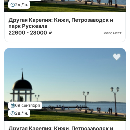
2д./1н.
Другая Карелия: Кижи, Петрозаводск и
парк Рускеала
22600 - 28000
мало мест
Тур от наших проверенных партнеров. Автобусный
тур 2 дня: крепость Корела, водопады Ахвенкоски ,
Рускеала, Кижи и ферма
09 сентября
2д./1н.
Другая Карелия: Кижи, Петрозаводск и