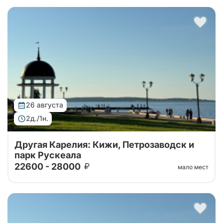
Тур от наших проверенных партнеров. Автобусный
тур 2 дня: крепость Корела, водопады Ахвенкоски ,
Рускеала, Кижи и ферма
26 августа
2д./1н.
Другая Карелия: Кижи, Петрозаводск и
парк Рускеала
22600 - 28000
мало мест
Тур от наших проверенных партнеров. Автобусный
тур 2 дня: крепость Корела, водопады Ахвенкоски ,