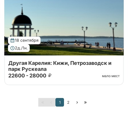
Рускеала, Кижи и ферма
18 сентября
2д./1н.
Другая Карелия: Кижи, Петрозаводск и
парк Рускеала
22600 - 28000
мало мест
Тур от наших проверенных партнеров. Автобусный
1
2
тур 2 дня: крепость Корела, водопады Ахвенкоски ,
Рускеала, Кижи и ферма