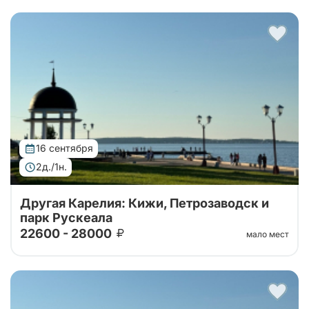
Тур от наших проверенных партнеров. Автобусный
тур 2 дня: крепость Корела, водопады Ахвенкоски ,
Рускеала, Кижи и ферма
16 сентября
2д./1н.
Другая Карелия: Кижи, Петрозаводск и
парк Рускеала
22600 - 28000
мало мест
Тур от наших проверенных партнеров. Автобусный
тур 2 дня: крепость Корела, водопады Ахвенкоски ,