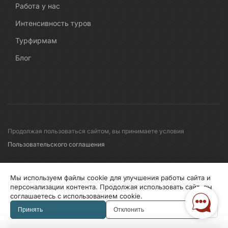
Работа у нас
Интенсивность туров
Турфирмам
Блог
Продолжая пользоваться сайтом, вы принимаете условия
Пользовательского соглашения
© 2008-2026 Первые линии
Мы используем файлы cookie для улучшения работы сайта и
персонализации контента. Продолжая использовать сайт, вы
соглашаетесь с использованием cookie.
Информация по исп. cookies
Правила обработки перс.данных
Принять
Отклонить