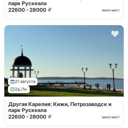
парк Рускеала
22600 - 28000
мало мест
Тур от наших проверенных партнеров. Автобусный
тур 2 дня: крепость Корела, водопады Ахвенкоски ,
Рускеала, Кижи и ферма
21 августа
2д./1н.
Другая Карелия: Кижи, Петрозаводск и
парк Рускеала
22600 - 28000
мало мест