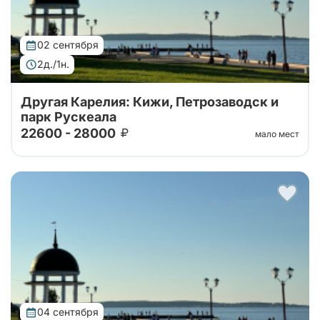
02 сентября
2д./1н.
Другая Карелия: Кижи, Петрозаводск и
парк Рускеала
22600 - 28000
мало мест
Тур от наших проверенных партнеров. Автобусный
тур 2 дня: крепость Корела, водопады Ахвенкоски ,
Рускеала, Кижи и ферма
04 сентября