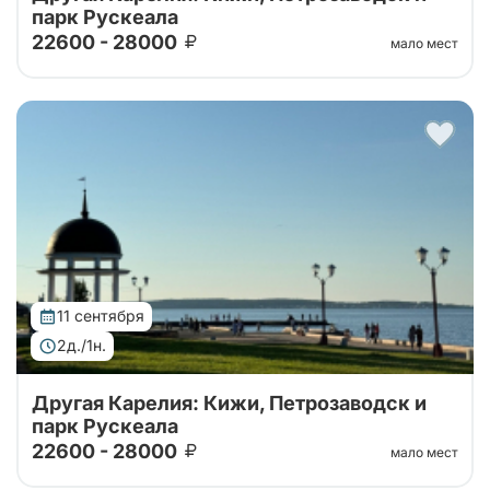
парк Рускеала
22600 - 28000
мало мест
Тур от наших проверенных партнеров. Автобусный
тур 2 дня: крепость Корела, водопады Ахвенкоски ,
Рускеала, Кижи и ферма
11 сентября
2д./1н.
Другая Карелия: Кижи, Петрозаводск и
парк Рускеала
22600 - 28000
мало мест