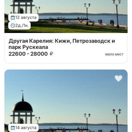
12 августа
2д./1н.
Другая Карелия: Кижи, Петрозаводск и
парк Рускеала
22600 - 28000
мало мест
Тур от наших проверенных партнеров. Автобусный
тур 2 дня: крепость Корела, водопады Ахвенкоски ,
Рускеала, Кижи и ферма
14 августа