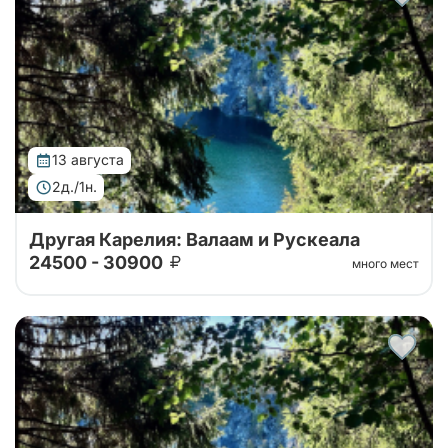
на Валаам, в горный парк Рускеала, к водопадам
Ахвенкоски. Ретропоезд, карельское чаепитие за 2
дня на автобусе.
13 августа
2д./1н.
Другая Карелия: Валаам и Рускеала
24500 - 30900
много мест
Тур от наших проверенных партнеров. Путешествие
на Валаам, в горный парк Рускеала, к водопадам
Ахвенкоски. Ретропоезд, карельское чаепитие за 2
дня на автобусе.