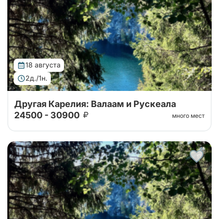
Ахвенкоски. Ретропоезд, карельское чаепитие за 2
дня на автобусе.
18 августа
2д./1н.
Другая Карелия: Валаам и Рускеала
24500 - 30900
много мест
Тур от наших проверенных партнеров. Путешествие
на Валаам, в горный парк Рускеала, к водопадам
Ахвенкоски. Ретропоезд, карельское чаепитие за 2
дня на автобусе.