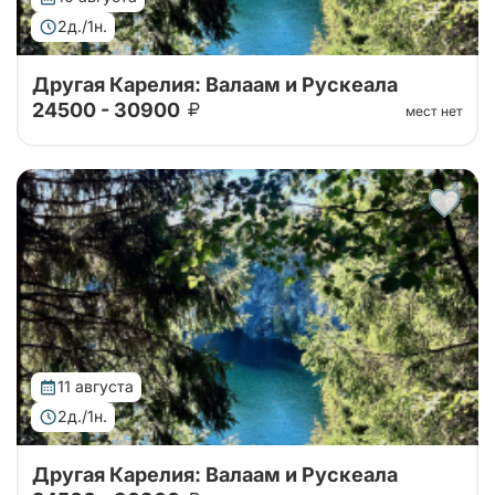
2д./1н.
Другая Карелия: Валаам и Рускеала
24500 - 30900
мест нет
Тур от наших проверенных партнеров. Путешествие
на Валаам, в горный парк Рускеала, к водопадам
Ахвенкоски. Ретропоезд, карельское чаепитие за 2
дня на автобусе.
11 августа
2д./1н.
Другая Карелия: Валаам и Рускеала