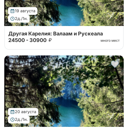
19 августа
2д./1н.
Другая Карелия: Валаам и Рускеала
24500 - 30900
много мест
Тур от наших проверенных партнеров. Путешествие
на Валаам, в горный парк Рускеала, к водопадам
Ахвенкоски. Ретропоезд, карельское чаепитие за 2
дня на автобусе.
20 августа
2д./1н.