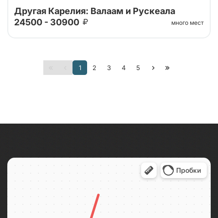
Другая Карелия: Валаам и Рускеала
24500 - 30900
много мест
Тур от наших проверенных партнеров. Путешествие
1
2
3
4
5
на Валаам, в горный парк Рускеала, к водопадам
Ахвенкоски. Ретропоезд, карельское чаепитие за 2
дня на автобусе.