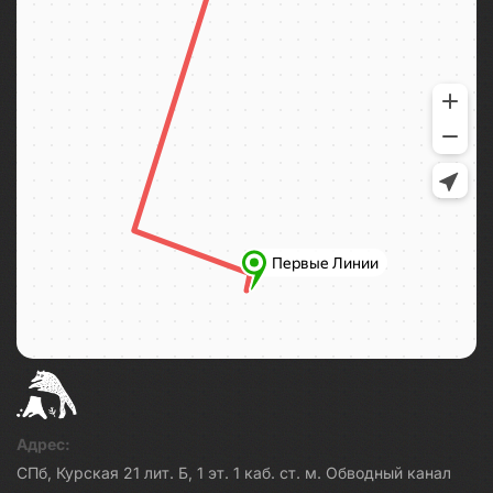
Адрес:
СПб, Курская 21 лит. Б, 1 эт. 1 каб. ст. м. Обводный канал