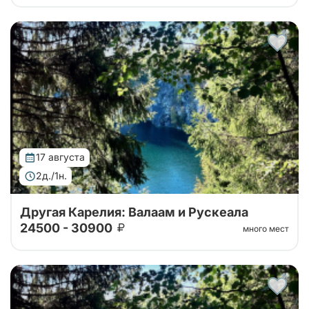
Тур от наших проверенных партнеров. Путешествие
на Валаам, в горный парк Рускеала, к водопадам
Ахвенкоски. Ретропоезд, карельское чаепитие за 2
дня на автобусе.
17 августа
2д./1н.
Другая Карелия: Валаам и Рускеала
24500 - 30900
много мест
Тур от наших проверенных партнеров. Путешествие
на Валаам, в горный парк Рускеала, к водопадам