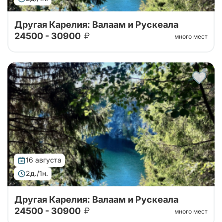
Другая Карелия: Валаам и Рускеала
24500 - 30900
много мест
Тур от наших проверенных партнеров. Путешествие
на Валаам, в горный парк Рускеала, к водопадам
Ахвенкоски. Ретропоезд, карельское чаепитие за 2
дня на автобусе.
16 августа
2д./1н.
Другая Карелия: Валаам и Рускеала
24500 - 30900
много мест