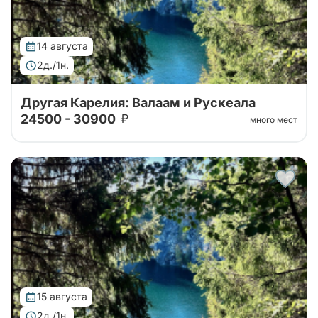
14 августа
2д./1н.
Другая Карелия: Валаам и Рускеала
24500 - 30900
много мест
Тур от наших проверенных партнеров. Путешествие
на Валаам, в горный парк Рускеала, к водопадам
Ахвенкоски. Ретропоезд, карельское чаепитие за 2
дня на автобусе.
15 августа
2д./1н.