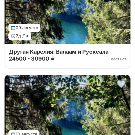
09 августа
2д./1н.
Другая Карелия: Валаам и Рускеала
24500 - 30900
мест нет
Тур от наших проверенных партнеров. Путешествие
на Валаам, в горный парк Рускеала, к водопадам
Ахвенкоски. Ретропоезд, карельское чаепитие за 2
дня на автобусе.
10 августа