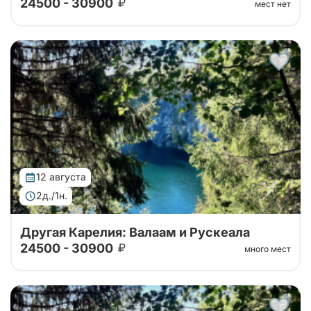
24500 - 30900
мест нет
Тур от наших проверенных партнеров. Путешествие
на Валаам, в горный парк Рускеала, к водопадам
Ахвенкоски. Ретропоезд, карельское чаепитие за 2
дня на автобусе.
12 августа
2д./1н.
Другая Карелия: Валаам и Рускеала
24500 - 30900
много мест
Тур от наших проверенных партнеров. Путешествие