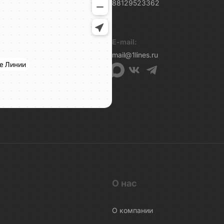
88129523362
E-mail:
mail@1lines.ru
О нас
О компании