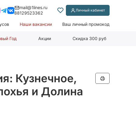
mail@1lines.ru
Личный кабинет
88129523362
усов
Наши вакансии
Ваш личный промокод
вый Год
Акции
Скидка 300 руб
я: Кузнечное,
похья и Долина