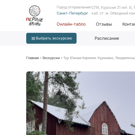
Город отправления:
СПб, Курская 21 лит. Б, 1 
Санкт-Петербург
каб. ст. м. Обводный ка
Онлайн-табло
Отзывы
Конта
Расписание
Выбрать экскурсию
Главная
Экскурсии
Тур Южная Карелия: Куркиеки, Лахденпохь