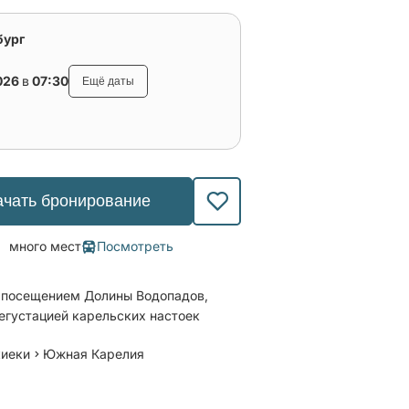
бург
026
в
07:30
Ещё даты
ачать бронирование
много мест
Посмотреть
с посещением Долины Водопадов,
дегустацией карельских настоек
киеки
Южная Карелия