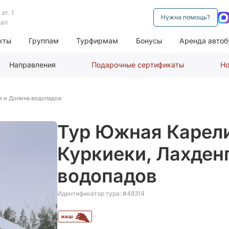
эт. 1
Нужна помощь?
нал
кты
Группам
Турфирмам
Бонусы
Аренда автоб
Направления
Подарочные сертификаты
Но
я и Долина водопадов
Тур Южная Карели
Куркиеки, Лахден
водопадов
Идентификатор тура: #48314