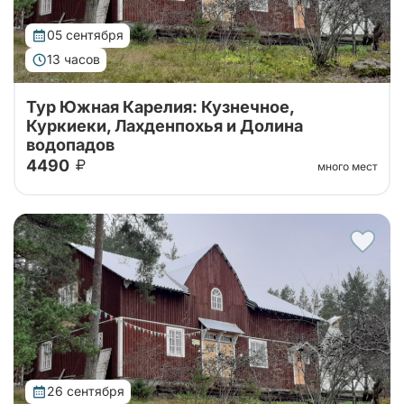
05 сентября
13 часов
Тур Южная Карелия: Кузнечное,
Куркиеки, Лахденпохья и Долина
водопадов
4490
много мест
Тур на 1 день из Санкт-Петербурга в Карелию с
посещением Долины Водопадов, усадьбы Ларса
Сонка, хутора-музея "Milka" и дегустацией
карельских настоек
26 сентября