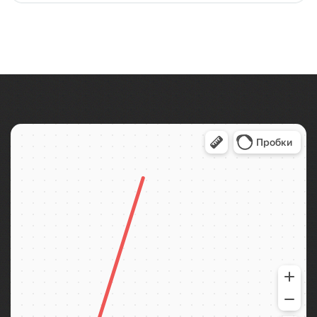
Тур на 1 день из Санкт-Петербурга в Карелию с
посещением Долины Водопадов, усадьбы Ларса
Сонка, хутора-музея "Milka" и дегустацией
карельских настоек