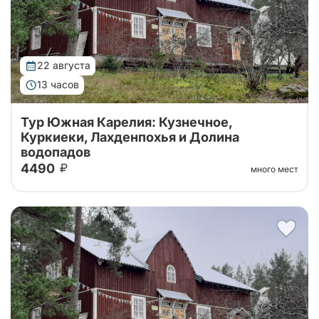
22 августа
13 часов
Тур Южная Карелия: Кузнечное,
Куркиеки, Лахденпохья и Долина
водопадов
4490
много мест
Тур на 1 день из Санкт-Петербурга в Карелию с
посещением Долины Водопадов, усадьбы Ларса
Сонка, хутора-музея "Milka" и дегустацией
карельских настоек