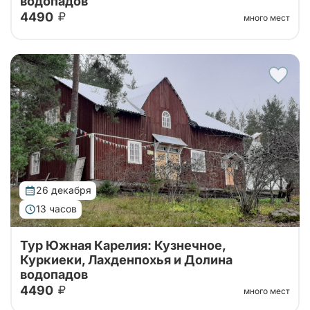
водопадов
4490
много мест
Тур на 1 день из Санкт-Петербурга в Карелию с
посещением Долины Водопадов, усадьбы Ларса
Сонка, хутора-музея "Milka" и дегустацией
карельских настоек
26 декабря
13 часов
Тур Южная Карелия: Кузнечное,
Куркиеки, Лахденпохья и Долина
водопадов
4490
много мест