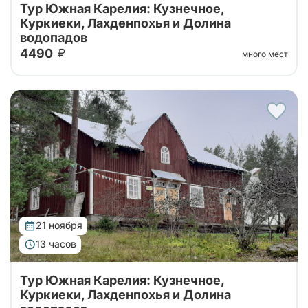
Тур Южная Карелия: Кузнечное,
Куркиеки, Лахденпохья и Долина
водопадов
4490
много мест
Тур на 1 день из Санкт-Петербурга в Карелию с
посещением Долины Водопадов, усадьбы Ларса
Сонка, хутора-музея "Milka" и дегустацией
карельских настоек
21 ноября
13 часов
Тур Южная Карелия: Кузнечное,
Куркиеки, Лахденпохья и Долина