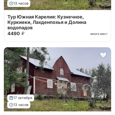
13 часов
Тур Южная Карелия: Кузнечное,
Куркиеки, Лахденпохья и Долина
водопадов
4490
много мест
Тур на 1 день из Санкт-Петербурга в Карелию с
посещением Долины Водопадов, усадьбы Ларса
Сонка, хутора-музея "Milka" и дегустацией
карельских настоек
17 октября
13 часов