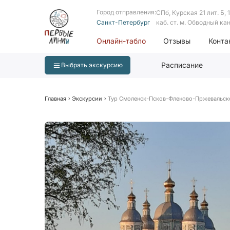
Город отправления:
СПб, Курская 21 лит. Б, 1 
Санкт-Петербург
каб. ст. м. Обводный ка
Онлайн-табло
Отзывы
Конта
Расписание
Выбрать экскурсию
Главная
Экскурсии
Тур Смоленск-Псков-Фленово-Пржевальск