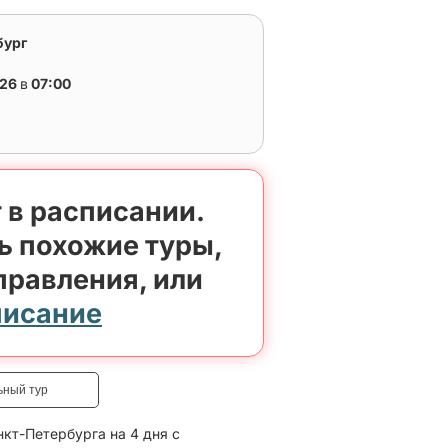
бург
026
в
07:00
 в расписании.
ь похожие туры,
правления, или
писание
ьный тур
кт-Петербурга на 4 дня с