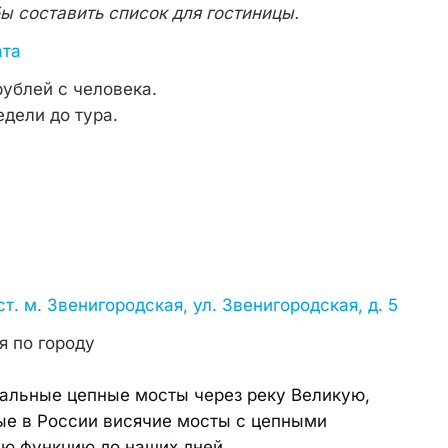
бы составить список для гостиницы.
ата
ублей с человека.
едели до тура.
ст. м. Звенигородская, ул. Звенигородская, д. 5
я по городу
кальные цепные мосты через реку Великую,
ные в России висячие мосты с цепными
ую функцию до наших дней.