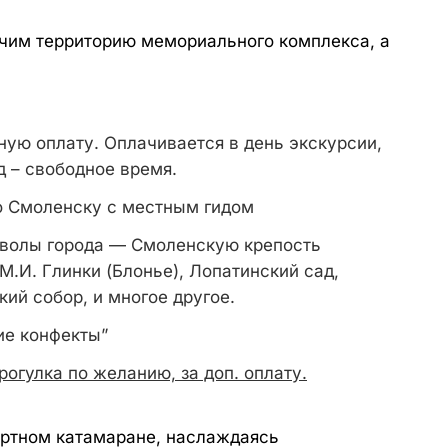
чим территорию мемориального комплекса, а
ную оплату. Оплачивается в день экскурсии,
ед – свободное время.
о Смоленску с местным гидом
мволы города — Смоленскую крепость
М.И. Глинки (Блонье), Лопатинский сад,
ий собор, и многое другое.
ие конфекты”
рогулка по желанию, за доп. оплату.
ртном катамаране, наслаждаясь