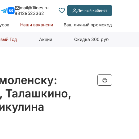
mail@1lines.ru
Личный кабинет
88129523362
усов
Наши вакансии
Ваш личный промокод
вый Год
Акции
Скидка 300 руб
моленску:
, Талашкино,
Никулина