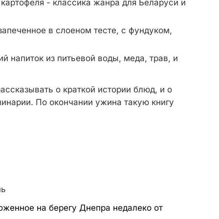
о картофеля - классика жанра для Беларуси и
 запеченное в слоеном тесте, с фундуком,
й напиток из питьевой воды, меда, трав, и
ассказывать о краткой истории блюд, и о
линарии. По окончании ужина такую книгу
нь
оженное на берегу Днепра недалеко от