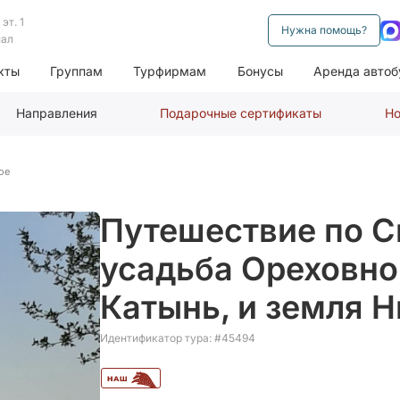
эт. 1
Нужна помощь?
нал
кты
Группам
Турфирмам
Бонусы
Аренда автоб
Направления
Подарочные сертификаты
Но
ое
Путешествие по С
усадьба Ореховно
Катынь, и земля 
Идентификатор тура: #45494