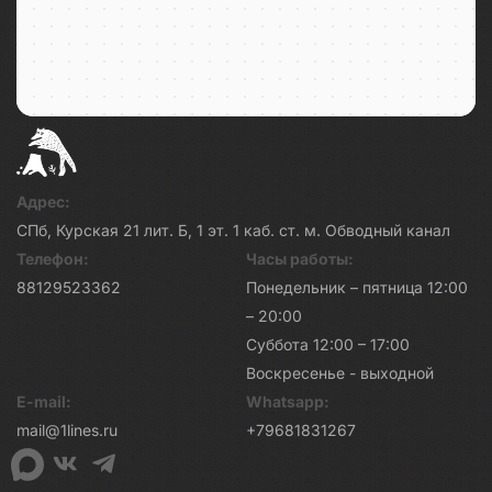
Адрес:
СПб, Курская 21 лит. Б, 1 эт. 1 каб. ст. м. Обводный канал
Телефон:
Часы работы:
88129523362
Понедельник – пятница 12:00
– 20:00
Суббота 12:00 – 17:00
Воскресенье - выходной
E-mail:
Whatsapp:
mail@1lines.ru
+79681831267