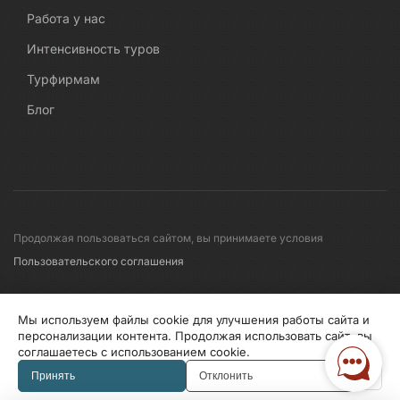
Работа у нас
Интенсивность туров
Турфирмам
Блог
Продолжая пользоваться сайтом, вы принимаете условия
Пользовательского соглашения
© 2008-2026 Первые линии
Мы используем файлы cookie для улучшения работы сайта и
персонализации контента. Продолжая использовать сайт, вы
соглашаетесь с использованием cookie.
Информация по исп. cookies
Правила обработки перс.данных
Принять
Отклонить