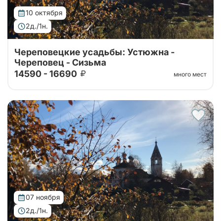
10 октября
2д./1н.
Череповецкие усадьбы: Устюжна -
Череповец - Сизьма
14590 - 16690
много мест
07 ноября
2д./1н.