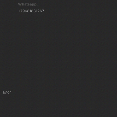
Whatsapp:
+79681831267
Блог