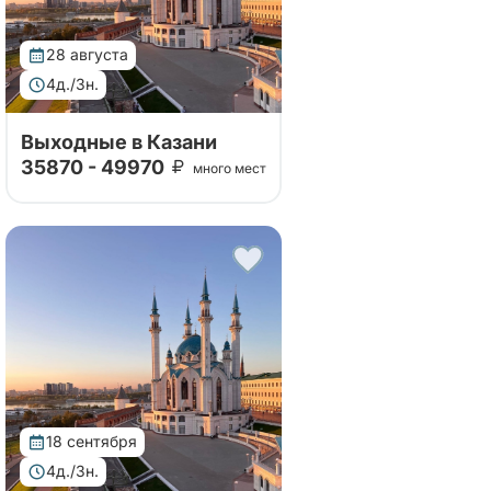
28 августа
4д./3н.
Выходные в Казани
35870 - 49970
много мест
Тур организован совместно с
принимающей стороной. Тур
в Казань удивит вас своей
насыщенной программой,
включающей посещение
исторических и культурных
достопримечательност...
18 сентября
4д./3н.