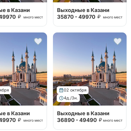
е в Казани
Выходные в Казани
 49970
35870 - 49970
много мест
много мест
изован совместно с
Тур организован совместно с
щей стороной. Тур
принимающей стороной. Тур
удивит вас своей
в Казань удивит вас своей
ой программой,
насыщенной программой,
ей посещение
включающей посещение
ких и культурных
исторических и культурных
ечательност...
достопримечательност...
тября
02 октября
4д./3н.
е в Казани
Выходные в Казани
 49970
36890 - 49490
много мест
много мест
изован совместно с
Тур организован совместно с