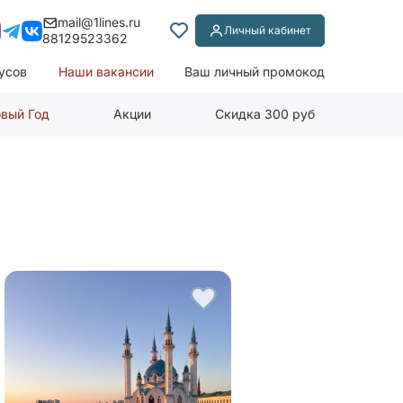
mail@1lines.ru
Личный кабинет
88129523362
усов
Наши вакансии
Ваш личный промокод
вый Год
Акции
Скидка 300 руб