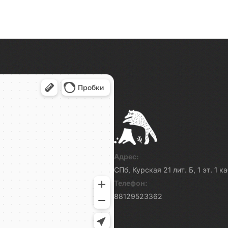
ечательност...
достопримечательност...
Адрес:
СПб, Курская 21 лит. Б, 1 эт. 1 
Телефон:
88129523362