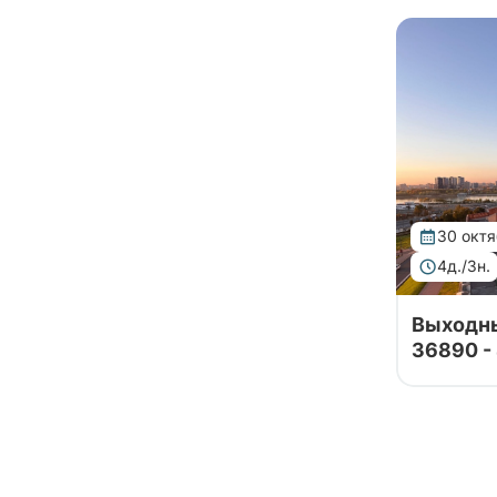
принимаю
Байкал
в Казань 
насыщенн
Байконур
включающ
Баку
историчес
достоприм
Бали
Балтийск
Бангкок
Баскунчак
30 окт
Бахчисарай
4д./3н.
Башкирия
Выходны
Бежецк
36890 -
Бежецк
Тур орган
Беларусь
принимаю
в Казань 
Белград
насыщенн
включающ
Беловежская пуща
историчес