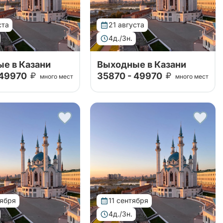
ста
21 августа
4д./3н.
е в Казани
Выходные в Казани
 49970
35870 - 49970
много мест
много мест
изован совместно с
Тур организован совместно с
щей стороной. Тур
принимающей стороной. Тур
удивит вас своей
в Казань удивит вас своей
ой программой,
насыщенной программой,
ей посещение
включающей посещение
ких и культурных
исторических и культурных
ечательност...
достопримечательност...
тября
11 сентября
4д./3н.