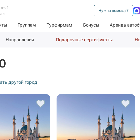
эт. 1
Нужна помощь?
нал
кты
Группам
Турфирмам
Бонусы
Аренда автоб
Направления
Подарочные сертификаты
Но
00
ать другой город