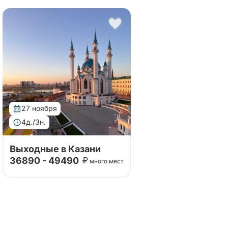
принимающей стороной. Тур
в Казань удивит вас своей
насыщенной программой,
включающей посещение
исторических и культурных
достопримечательност...
27 ноября
4д./3н.
Выходные в Казани
36890 - 49490
много мест
Тур организован совместно с
принимающей стороной. Тур
в Казань удивит вас своей
насыщенной программой,
включающей посещение
исторических и культурных