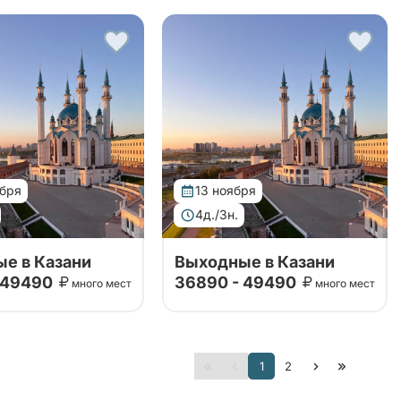
щей стороной. Тур
принимающей стороной. Тур
удивит вас своей
в Казань удивит вас своей
ой программой,
насыщенной программой,
ей посещение
включающей посещение
ких и культурных
исторических и культурных
ечательност...
достопримечательност...
ября
13 ноября
4д./3н.
е в Казани
Выходные в Казани
 49490
36890 - 49490
много мест
много мест
изован совместно с
Тур организован совместно с
щей стороной. Тур
принимающей стороной. Тур
удивит вас своей
в Казань удивит вас своей
ой программой,
насыщенной программой,
1
2
ей посещение
включающей посещение
ких и культурных
исторических и культурных