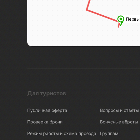
Боракай
Боровичи
Босния и Герцеговина
Бохоль
Браслав
Брест
В погоне за северным сиянием
Валаам
Валдай
Для туристов
Варанаси
Варзуга
Публичная оферта
Вопросы и ответы
Великая Китайская стена
Проверка брони
Бонусные вёрсты
Великие Луки
Великий Устюг
Режим работы и схема проезда
Группам