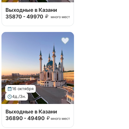
Выходные в Казани
35870 - 49970
много мест
Тур организован совместно с
принимающей стороной. Тур
в Казань удивит вас своей
насыщенной программой,
включающей посещение
исторических и культурных
достопримечательност...
16 октября
4д./3н.
Выходные в Казани
36890 - 49490
много мест
Тур организован совместно с