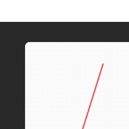
Беломорские петроглифы
достоприм
Беломорско-Балтийский канал
Белые Мосты
Берново
Битва за Ленинград
Бишкек
Бобруйск
Боголюбово
Богословка
Богота
Бодрум
Бокситогорск
Болгар
Бологое
Болото Ельня