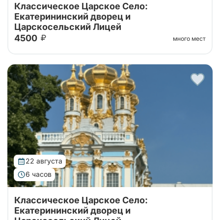
Классическое Царское Село:
Екатерининский дворец и
Царскосельский Лицей
4500
много мест
Тур от наших проверенных партнеров!
Однодневный тур из Санкт-Петербурга с
посещение Екатерининского дворца с Янтарной
комнатой и Царскосельского Лицея.
22 августа
6 часов
Классическое Царское Село:
Екатерининский дворец и