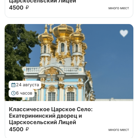
Царскосельский Лицей
4500
много мест
Тур от наших проверенных партнеров!
Однодневный тур из Санкт-Петербурга с
посещение Екатерининского дворца с Янтарной
комнатой и Царскосельского Лицея.
24 августа
6 часов
Классическое Царское Село:
Екатерининский дворец и
Царскосельский Лицей
4500
много мест