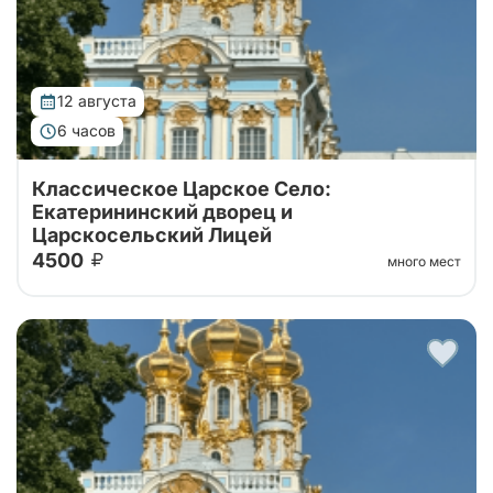
12 августа
6 часов
Классическое Царское Село:
Екатерининский дворец и
Царскосельский Лицей
4500
много мест
Тур от наших проверенных партнеров!
Однодневный тур из Санкт-Петербурга с
посещение Екатерининского дворца с Янтарной
комнатой и Царскосельского Лицея.