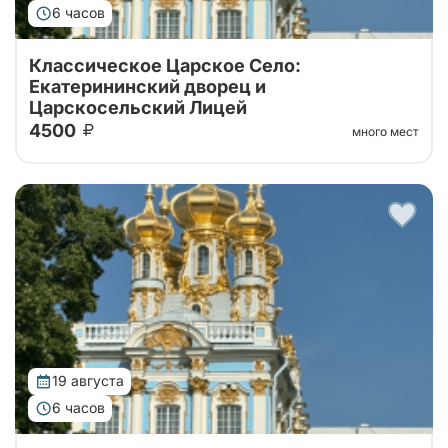
6 часов
Классическое Царское Село:
Екатерининский дворец и
Царскосельский Лицей
4500
много мест
Тур от наших проверенных партнеров!
Однодневный тур из Санкт-Петербурга с
посещение Екатерининского дворца с Янтарной
комнатой и Царскосельского Лицея.
19 августа
6 часов