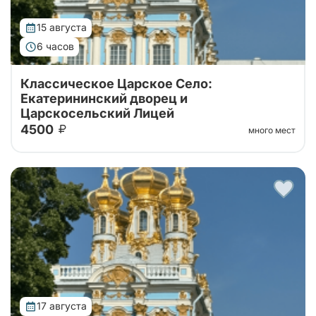
15 августа
6 часов
Классическое Царское Село:
Екатерининский дворец и
Царскосельский Лицей
4500
много мест
Тур от наших проверенных партнеров!
Однодневный тур из Санкт-Петербурга с
посещение Екатерининского дворца с Янтарной
комнатой и Царскосельского Лицея.
17 августа