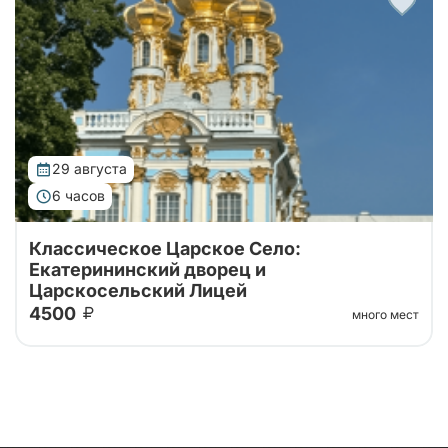
комнатой и Царскосельского Лицея.
29 августа
6 часов
Классическое Царское Село:
Екатерининский дворец и
Царскосельский Лицей
4500
много мест
Тур от наших проверенных партнеров!
Однодневный тур из Санкт-Петербурга с
посещение Екатерининского дворца с Янтарной
комнатой и Царскосельского Лицея.