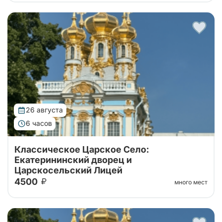
Тур от наших проверенных партнеров!
Однодневный тур из Санкт-Петербурга с
посещение Екатерининского дворца с Янтарной
комнатой и Царскосельского Лицея.
26 августа
6 часов
Классическое Царское Село:
Екатерининский дворец и
Царскосельский Лицей
4500
много мест
Тур от наших проверенных партнеров!
Однодневный тур из Санкт-Петербурга с
посещение Екатерининского дворца с Янтарной