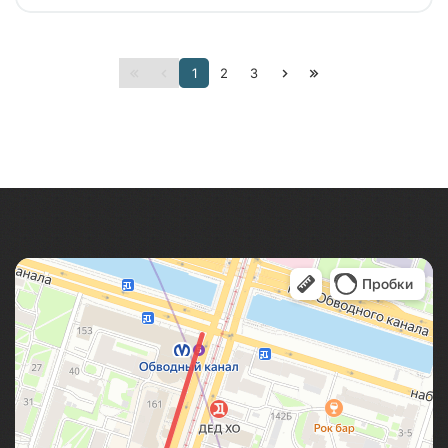
Автобусный тур на 1 день в Псков из Санкт-
1
2
3
Петербурга. Отправимся на комфортабельном
автобусе до Пскова, слушая трассовую экскурсию,
а далее - свободное время в городе!