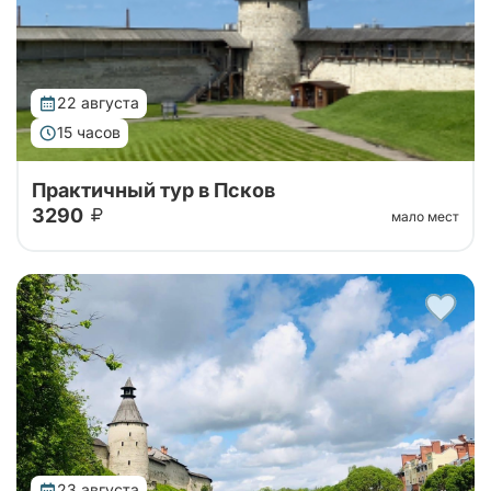
22 августа
15 часов
Практичный тур в Псков
3290
мало мест
Автобусный тур на 1 день в Псков из Санкт-
Петербурга. Отправимся на комфортабельном
автобусе до Пскова, слушая трассовую экскурсию,
а далее - свободное время в городе!
23 августа