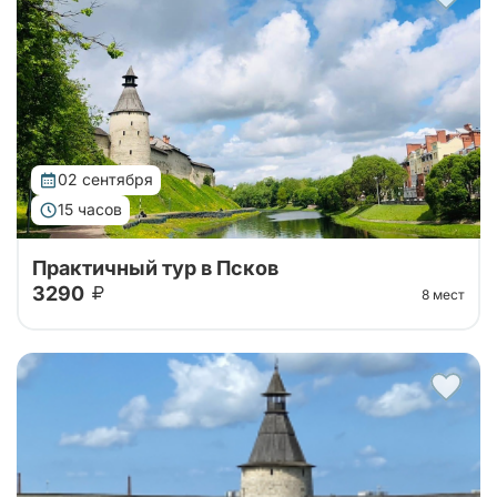
Петербурга. Отправимся на комфортабельном
автобусе до Пскова, слушая трассовую экскурсию,
а далее - свободное время в городе!
02 сентября
15 часов
Практичный тур в Псков
3290
8 мест
Автобусный тур на 1 день в Псков из Санкт-
Петербурга. Отправимся на комфортабельном
автобусе до Пскова, слушая трассовую экскурсию,
а далее - свободное время в городе!