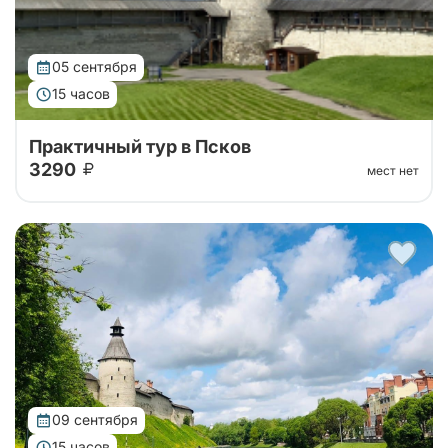
05 сентября
15 часов
Практичный тур в Псков
3290
мест нет
Автобусный тур на 1 день в Псков из Санкт-
Петербурга. Отправимся на комфортабельном
автобусе до Пскова, слушая трассовую экскурсию,
а далее - свободное время в городе!
09 сентября
15 часов