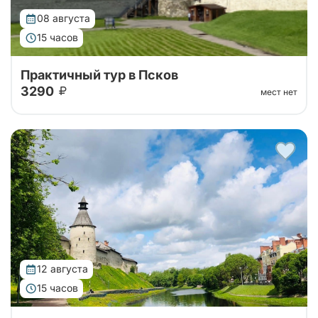
08 августа
15 часов
Практичный тур в Псков
3290
мест нет
Автобусный тур на 1 день в Псков из Санкт-
Петербурга. Отправимся на комфортабельном
автобусе до Пскова, слушая трассовую экскурсию,
а далее - свободное время в городе!
12 августа
15 часов