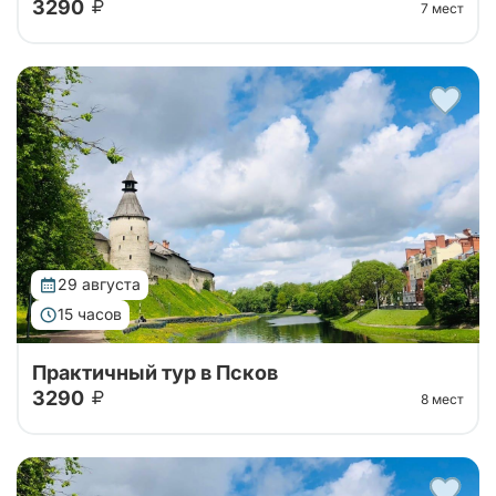
3290
7 мест
Автобусный тур на 1 день в Псков из Санкт-
Петербурга. Отправимся на комфортабельном
автобусе до Пскова, слушая трассовую экскурсию,
а далее - свободное время в городе!
29 августа
15 часов
Практичный тур в Псков
3290
8 мест
Автобусный тур на 1 день в Псков из Санкт-