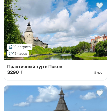
Автобусный тур на 1 день в Псков из Санкт-
Петербурга. Отправимся на комфортабельном
автобусе до Пскова, слушая трассовую экскурсию,
а далее - свободное время в городе!
19 августа
15 часов
Практичный тур в Псков
3290
8 мест
Автобусный тур на 1 день в Псков из Санкт-
Петербурга. Отправимся на комфортабельном
автобусе до Пскова, слушая трассовую экскурсию,
а далее - свободное время в городе!