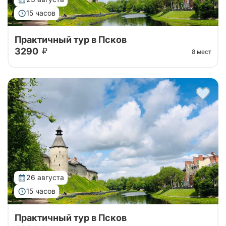
15 часов
Практичный тур в Псков
3290
8 мест
Автобусный тур на 1 день в Псков из Санкт-
Петербурга. Отправимся на комфортабельном
автобусе до Пскова, слушая трассовую экскурсию,
а далее - свободное время в городе!
26 августа
15 часов
Практичный тур в Псков