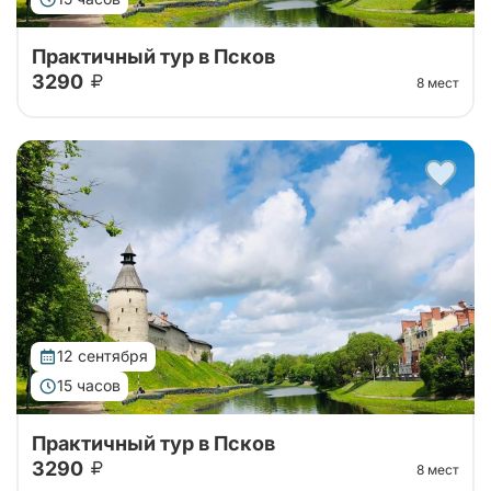
Практичный тур в Псков
3290
8 мест
Автобусный тур на 1 день в Псков из Санкт-
Петербурга. Отправимся на комфортабельном
автобусе до Пскова, слушая трассовую экскурсию,
а далее - свободное время в городе!
12 сентября
15 часов
Практичный тур в Псков
3290
8 мест