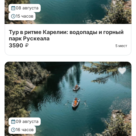
08 августа
15 часов
Тур в ритме Карелии: водопады и горный
парк Рускеала
3590
5 мест
Автобусный тур в горный парк Рускеала из Санкт-
Петербурга, переезд на большом
комфортабельном автобусе прямиком до парка!
09 августа
16 часов