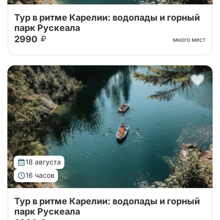
Тур в ритме Карелии: водопады и горный
парк Рускеала
2990
много мест
Автобусный тур в горный парк Рускеала из Санкт-
Петербурга, переезд на большом
комфортабельном автобусе прямиком до парка!
18 августа
16 часов
Тур в ритме Карелии: водопады и горный
парк Рускеала