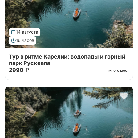
14 августа
16 часов
Тур в ритме Карелии: водопады и горный
парк Рускеала
2990
много мест
Автобусный тур в горный парк Рускеала из Санкт-
Петербурга, переезд на большом
комфортабельном автобусе прямиком до парка!