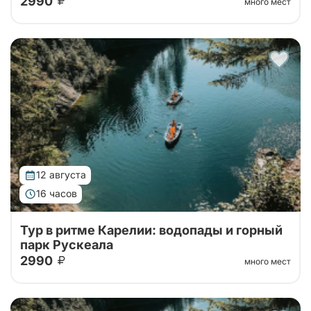
2990
много мест
Автобусный тур в горный парк Рускеала из Санкт-
Петербурга, переезд на большом
комфортабельном автобусе прямиком до парка!
12 августа
16 часов
Тур в ритме Карелии: водопады и горный
парк Рускеала
2990
много мест