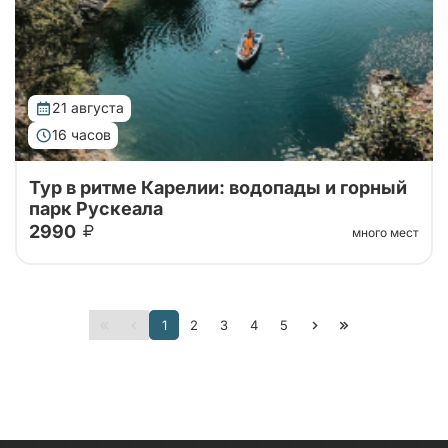
21 августа
16 часов
Тур в ритме Карелии: водопады и горный
парк Рускеала
2990
много мест
Автобусный тур в горный парк Рускеала из Санкт-
1
2
3
4
5
Петербурга, переезд на большом
комфортабельном автобусе прямиком до парка!