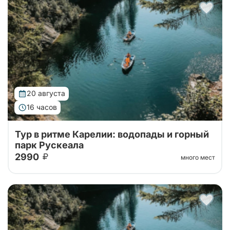
Автобусный тур в горный парк Рускеала из Санкт-
Петербурга, переезд на большом
комфортабельном автобусе прямиком до парка!
20 августа
16 часов
Тур в ритме Карелии: водопады и горный
парк Рускеала
2990
много мест
Автобусный тур в горный парк Рускеала из Санкт-
Петербурга, переезд на большом
комфортабельном автобусе прямиком до парка!