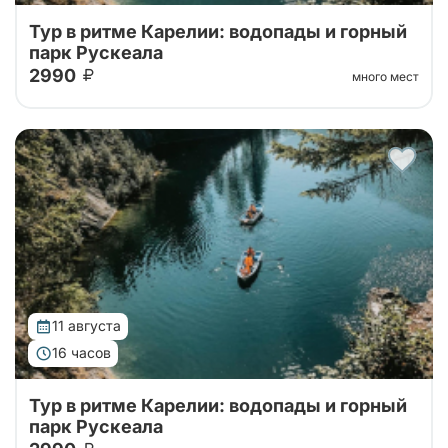
Тур в ритме Карелии: водопады и горный
парк Рускеала
2990
много мест
Автобусный тур в горный парк Рускеала из Санкт-
Петербурга, переезд на большом
комфортабельном автобусе прямиком до парка!
11 августа
16 часов
Тур в ритме Карелии: водопады и горный
парк Рускеала