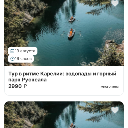
Автобусный тур в горный парк Рускеала из Санкт-
Петербурга, переезд на большом
комфортабельном автобусе прямиком до парка!
13 августа
16 часов
Тур в ритме Карелии: водопады и горный
парк Рускеала
2990
много мест
Автобусный тур в горный парк Рускеала из Санкт-
Петербурга, переезд на большом
комфортабельном автобусе прямиком до парка!