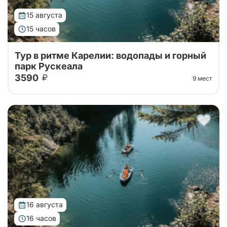
15 августа
15 часов
Тур в ритме Карелии: водопады и горный
парк Рускеала
3590
9 мест
Автобусный тур в горный парк Рускеала из Санкт-
Петербурга, переезд на большом
комфортабельном автобусе прямиком до парка!
16 августа
16 часов