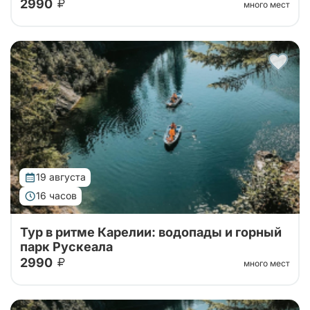
2990
много мест
Автобусный тур в горный парк Рускеала из Санкт-
Петербурга, переезд на большом
комфортабельном автобусе прямиком до парка!
19 августа
16 часов
Тур в ритме Карелии: водопады и горный
парк Рускеала
2990
много мест