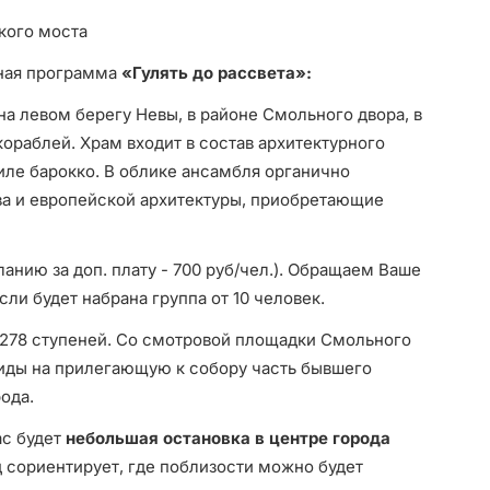
кого моста
нная программа
«Гулять до рассвета»:
на левом берегу Невы, в районе Смольного двора, в
кораблей. Храм входит в состав архитектурного
иле барокко. В облике ансамбля органично
а и европейской архитектуры, приобретающие
ланию за доп. плату - 700 руб/чел.).
Обращаем Ваше
сли будет набрана группа от 10 человек.
 278 ступеней. Со смотровой площадки Смольного
иды на прилегающую к собору часть бывшего
ода.
ас будет
небольшая остановка в центре города
д сориентирует, где поблизости можно будет