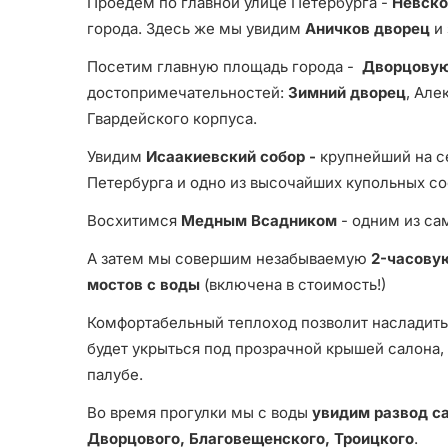
Проедем по главной улице Петербурга -
Невско
города. Здесь же мы увидим
Аничков дворец
и
Посетим главную площадь города -
Дворцову
достопримечательностей:
Зимний дворец
, Але
Гвардейского корпуса.
Увидим
Исаакиевский собор -
крупнейший на с
Петербурга и одно из высочайших купольных с
Восхитимся
Медным Всадником
- одним из са
А затем мы совершим незабываемую
2-часову
мостов с воды
(включена в стоимость!)
Комфортабельный теплоход позволит насладить
будет укрыться под прозрачной крышей салона,
палубе.
Во время прогулки мы с воды
увидим развод с
Дворцового, Благовещенского, Троицкого
.