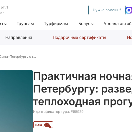
эт. 1
Нужна помощь?
нал
кты
Группам
Турфирмам
Бонусы
Аренда автоб
Направления
Подарочные сертификаты
Но
анкт-Петербургу с т...
Практичная ночна
Петербургу: разв
теплоходная прогу
Идентификатор тура: #55929