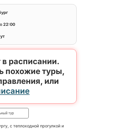
бург
в
22:00
нут
 в расписании.
ь похожие туры,
правления, или
писание
ьный тур
ргу, с теплоходной прогулкой и