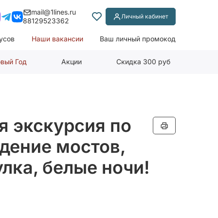
mail@1lines.ru
Личный кабинет
88129523362
усов
Наши вакансии
Ваш личный промокод
вый Год
Акции
Скидка 300 руб
я экскурсия по
едение мостов,
лка, белые ночи!