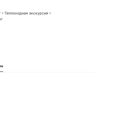
г
Теплоходная экскурсия
рг
вы