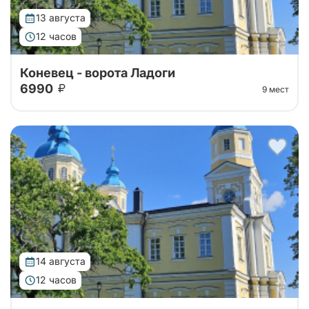
13 августа
12 часов
Коневец - ворота Ладоги
6990
9 мест
Тур организован совместно с Паломнической
службой Коневского монастыря. Уехать утром с
большой земли, чтобы к вечеру вернуться другим
человеком — такую силу имеет однодне...
14 августа
12 часов