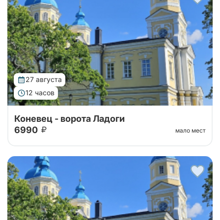
службой Коневского монастыря. Уехать утром с
большой земли, чтобы к вечеру вернуться другим
человеком — такую силу имеет однодне...
27 августа
12 часов
Коневец - ворота Ладоги
6990
мало мест
Тур организован совместно с Паломнической
службой Коневского монастыря. Уехать утром с
большой земли, чтобы к вечеру вернуться другим
человеком — такую силу имеет однодне...