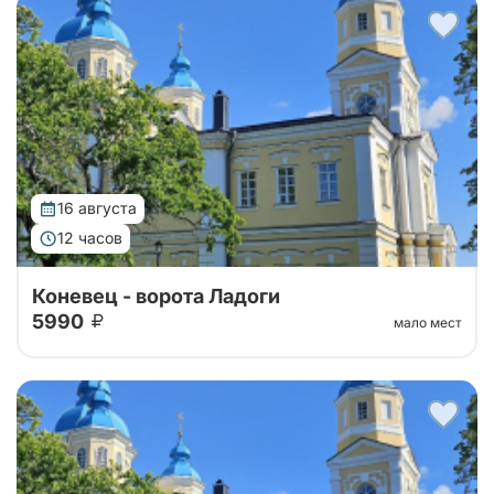
Тур организован совместно с Паломнической
службой Коневского монастыря. Уехать утром с
большой земли, чтобы к вечеру вернуться другим
человеком — такую силу имеет однодне...
16 августа
12 часов
Коневец - ворота Ладоги
5990
мало мест
Тур организован совместно с Паломнической
службой Коневского монастыря. Уехать утром с
большой земли, чтобы к вечеру вернуться другим
человеком — такую силу имеет однодне...