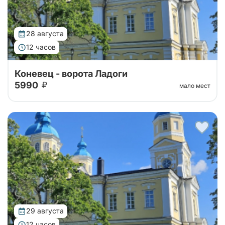
28 августа
12 часов
Коневец - ворота Ладоги
5990
мало мест
Тур организован совместно с Паломнической
службой Коневского монастыря. Уехать утром с
большой земли, чтобы к вечеру вернуться другим
человеком — такую силу имеет однодне...
29 августа
12 часов