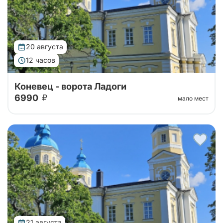
20 августа
12 часов
Коневец - ворота Ладоги
6990
мало мест
Тур организован совместно с Паломнической
службой Коневского монастыря. Уехать утром с
большой земли, чтобы к вечеру вернуться другим
человеком — такую силу имеет однодне...
21 августа