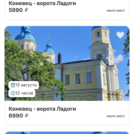
Коневец - ворота Ладоги
5990
мало мест
Тур организован совместно с Паломнической
службой Коневского монастыря. Уехать утром с
большой земли, чтобы к вечеру вернуться другим
человеком — такую силу имеет однодне...
15 августа
12 часов
Коневец - ворота Ладоги
6990
мало мест