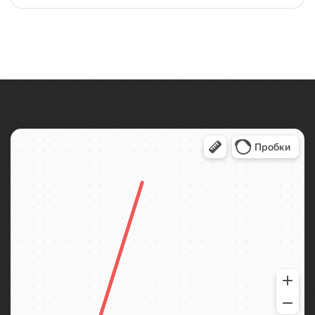
Тур организован совместно с Паломнической
службой Коневского монастыря. Уехать утром с
большой земли, чтобы к вечеру вернуться другим
человеком — такую силу имеет однодне...