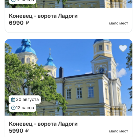
Коневец - ворота Ладоги
6990
мало мест
Тур организован совместно с Паломнической
службой Коневского монастыря. Уехать утром с
большой земли, чтобы к вечеру вернуться другим
человеком — такую силу имеет однодне...
30 августа
12 часов
Коневец - ворота Ладоги
5990
мало мест