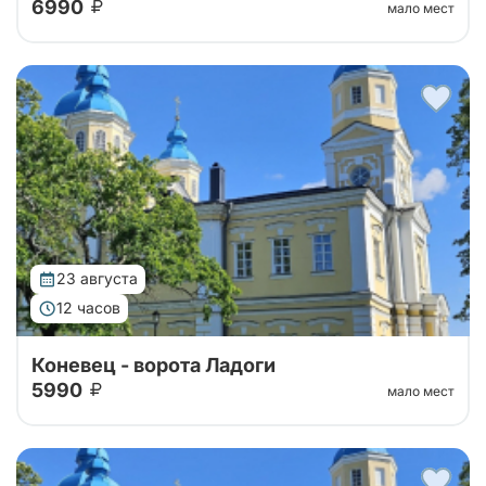
6990
мало мест
Тур организован совместно с Паломнической
службой Коневского монастыря. Уехать утром с
большой земли, чтобы к вечеру вернуться другим
человеком — такую силу имеет однодне...
23 августа
12 часов
Коневец - ворота Ладоги
5990
мало мест
Тур организован совместно с Паломнической