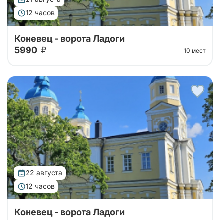
12 часов
Коневец - ворота Ладоги
5990
10 мест
Тур организован совместно с Паломнической
службой Коневского монастыря. Уехать утром с
большой земли, чтобы к вечеру вернуться другим
человеком — такую силу имеет однодне...
22 августа
12 часов
Коневец - ворота Ладоги