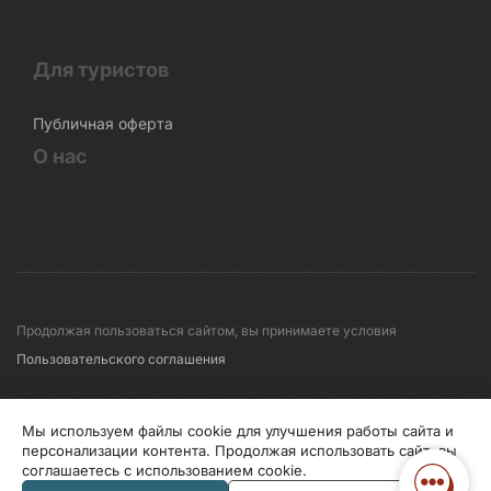
Для туристов
Публичная оферта
О нас
Продолжая пользоваться сайтом, вы принимаете условия
Пользовательского соглашения
© 2008-2026 Первые линии
Мы используем файлы cookie для улучшения работы сайта и
персонализации контента. Продолжая использовать сайт, вы
соглашаетесь с использованием cookie.
Информация по исп. cookies
Правила обработки перс.данных