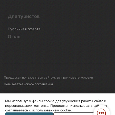
Для туристов
Публичная оферта
О нас
Продолжая пользоваться сайтом, вы принимаете условия
Пользовательского соглашения
© 2008-2026 Первые линии
Мы используем файлы cookie для улучшения работы сайта и
персонализации контента. Продолжая использовать сайт, вы
соглашаетесь с использованием cookie.
Информация по исп. cookies
Правила обработки перс.данных