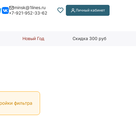
minsk@1lines.ru
Личный кабинет
+7-921-952-33-62
Новый Год
Скидка 300 руб
тройки фильтра