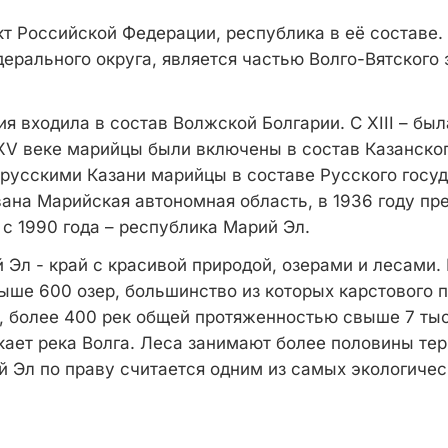
т Российской Федерации, республика в её составе. 
ерального округа, является частью Волго-Вятского
ия входила в состав Волжской Болгарии. С XIII – был
XV веке марийцы были включены в состав Казанског
 русскими Казани марийцы в составе Русского госуд
вана Марийская автономная область, в 1936 году пр
с 1990 года – республика Марий Эл.
Эл - край с красивой природой, озерами и лесами. 
ыше 600 озер, большинство из которых карстового 
х, более 400 рек общей протяженностью свыше 7 тыс
кает река Волга. Леса занимают более половины те
й Эл по праву считается одним из самых экологичес