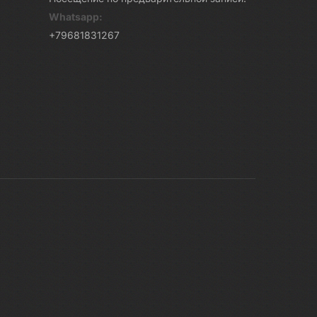
Whatsapp:
+79681831267