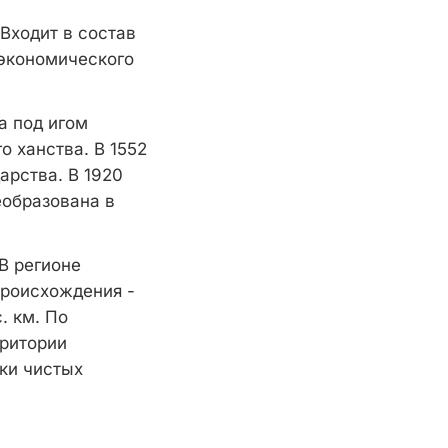
Входит в состав
 экономического
а под игом
о ханства. В 1552
арства. В 1920
еобразована в
В регионе
происхождения -
. км. По
рритории
ки чистых