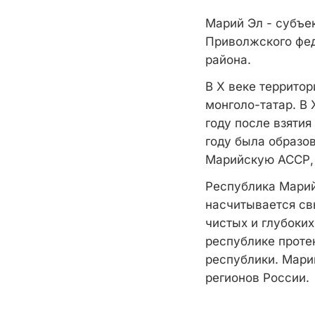
Марий Эл - субъек
Приволжского фед
района.
В X веке территор
монголо-татар. В 
году после взятия
году была образо
Марийскую АССР, 
Республика Марий 
насчитывается св
чистых и глубоки
республике проте
республики. Мари
регионов России.