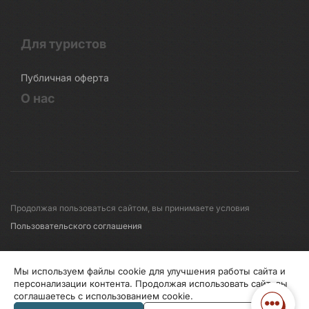
Для туристов
Публичная оферта
О нас
Продолжая пользоваться сайтом, вы принимаете условия
Пользовательского соглашения
© 2008-2026 Первые линии
Мы используем файлы cookie для улучшения работы сайта и
персонализации контента. Продолжая использовать сайт, вы
соглашаетесь с использованием cookie.
Информация по исп. cookies
Правила обработки перс.данных