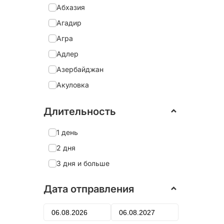
Абхазия
Агадир
Агра
Адлер
Азербайджан
Акуловка
Александрия
Длительность
Александро-Невская Лавра
Александров
1 день
Александровский дворец
2 дня
Алеховщина
3 дня и больше
Алматы
Дата отправления
Алтай
Алушта