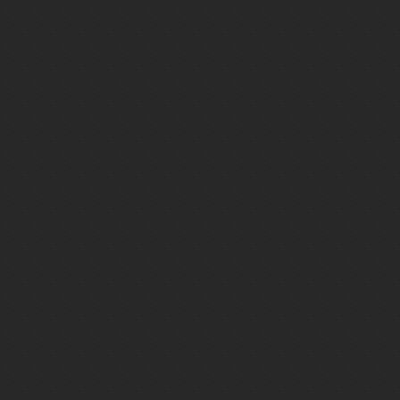
Байкал
Байконур
Баку
Бали
Балтийск
Бангкок
Баскунчак
Бахчисарай
Башкирия
Бежецк
Бежецк
Беларусь
Белград
Беловежская пуща