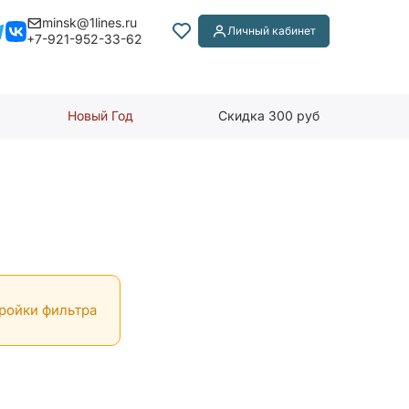
minsk@1lines.ru
Личный кабинет
+7-921-952-33-62
Новый Год
Скидка 300 руб
тройки фильтра