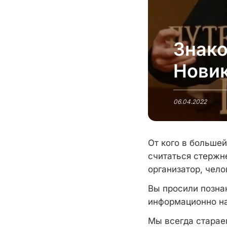
Знако
Нови
06.04.2022
От кого в больше
считаться стержн
организатор, чело
Вы просили позна
информационно на
Мы всегда старае