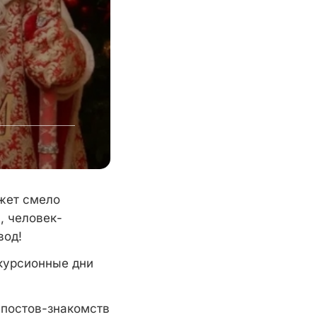
ожет смело
, человек-
вод!
скурсионные дни
 постов-знакомств