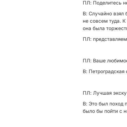
ПЛ:
Поделитесь не
В:
Случайно взял б
не совсем туда. К
она была торжест
ПЛ:
представляем, 
ПЛ:
Ваше любимое 
В:
Петроградская с
ПЛ:
Лучшая экскур
В:
Это был поход п
было бы пойти с н