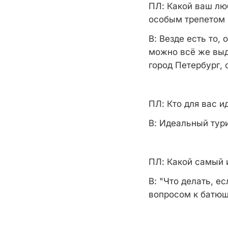
ПЛ:
Какой ваш люб
особым трепетом 
В:
Везде есть то, 
можно всё же выд
город Петербург, 
ПЛ:
Кто для вас и
В:
Идеальный турис
ПЛ:
Какой самый и
В:
"Что делать, ес
вопросом к батюш