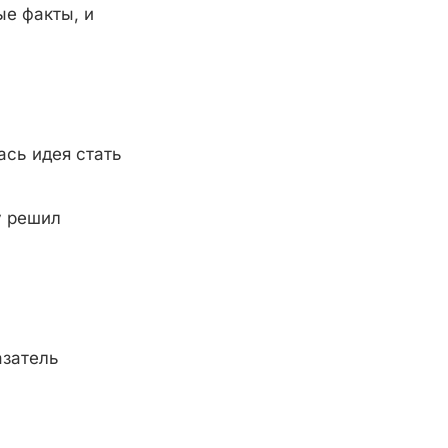
ые факты, и
ась идея стать
у решил
азатель