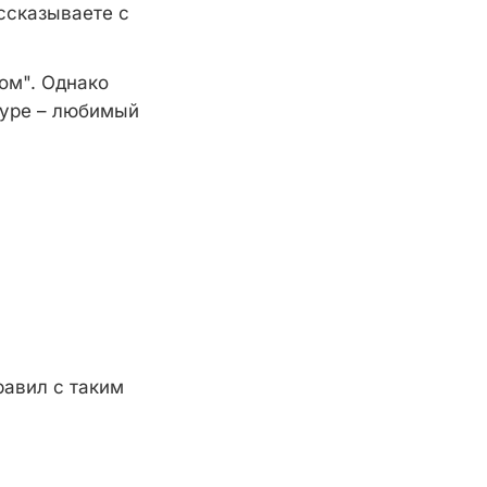
ссказываете с
ом". Однако
туре – любимый
)
равил с таким