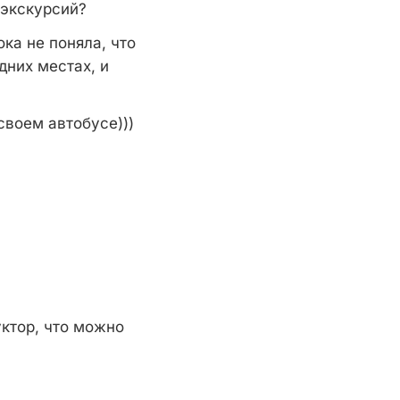
 экскурсий?
ока не поняла, что
дних местах, и
своем автобусе)))
.
уктор, что можно