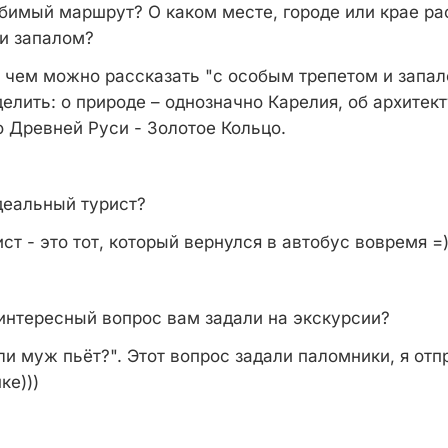
имый маршрут? О каком месте, городе или крае ра
и запалом?
о чем можно рассказать "с особым трепетом и запал
елить: о природе – однозначно Карелия, об архитек
о Древней Руси - Золотое Кольцо.
деальный турист?
т - это тот, который вернулся в автобус вовремя =
нтересный вопрос вам задали на экскурсии?
ли муж пьёт?". Этот вопрос задали паломники, я отп
ке)))