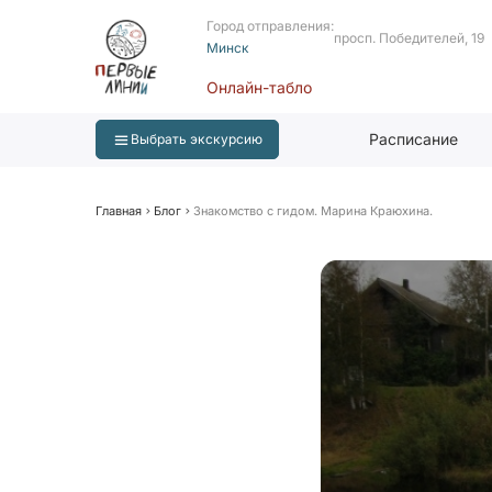
Город отправления:
просп. Победителей, 19
Минск
Онлайн-табло
Расписание
Выбрать экскурсию
Главная
Блог
Знакомство с гидом. Марина Краюхина.