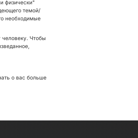
 и физически"
деющего темой/
го необходимые
 человеку. Чтобы
изведанное,
нать о вас больше