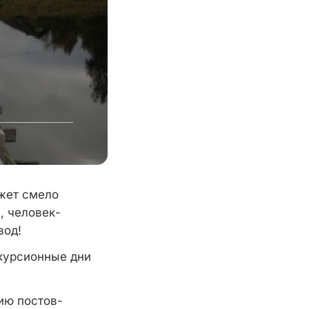
ожет смело
, человек-
вод!
скурсионные дни
ию постов-