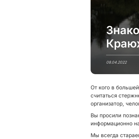
Знако
Краю
08.04.2022
От кого в больше
считаться стержн
организатор, чело
Вы просили позна
информационно на
Мы всегда старае