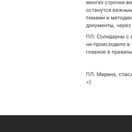
многих строчки в
останутся важным
темами и методи
документы, через 
ПЛ:
Солидарны с 
не происходило в 
главное в правил
ПЛ:
Марина, спаси
=)