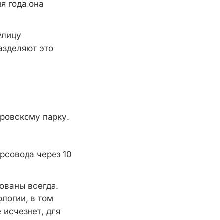
я года она
улицу
азделяют это
ровскому парку.
рсовода через 10
ованы всегда.
логии, в том
 исчезнет, для