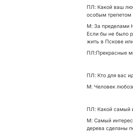
ПЛ:
Какой ваш люб
особым трепетом 
М:
За пределами Н
Если бы не было р
жить в Пскове ил
ПЛ:
Прекрасные м
ПЛ:
Кто для вас и
М:
Человек любоз
ПЛ:
Какой самый и
М:
Самый интересн
дерева сделаны п