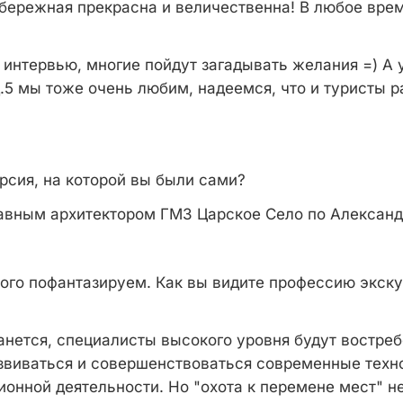
ережная прекрасна и величественна! В любое врем
интервью, многие пойдут загадывать желания =) А 
.5 мы тоже очень любим, надеемся, что и туристы р
сия, на которой вы были сами?
авным архитектором ГМЗ Царское Село по Александ
го пофантазируем. Как вы видите профессию экску
нется, специалисты высокого уровня будут востреб
азвиваться и совершенствоваться современные техно
ионной деятельности. Но "охота к перемене мест" не