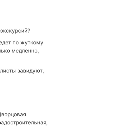
 экскурсий?
едет по жуткому
лько медленно,
илисты завидуют,
Дворцовая
радостроительная,