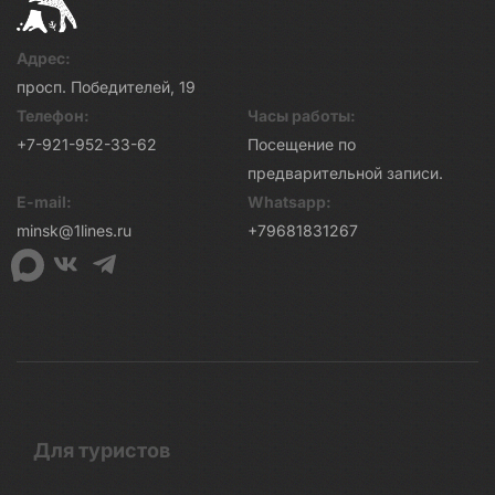
Адрес:
просп. Победителей, 19
Телефон:
Часы работы:
+7-921-952-33-62
Посещение по
предварительной записи.
E-mail:
Whatsapp:
minsk@1lines.ru
+79681831267
Для туристов