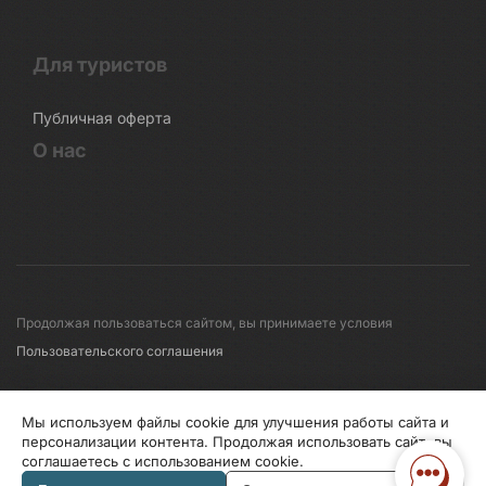
Для туристов
Публичная оферта
О нас
Продолжая пользоваться сайтом, вы принимаете условия
Пользовательского соглашения
© 2008-2026 Первые линии
Мы используем файлы cookie для улучшения работы сайта и
персонализации контента. Продолжая использовать сайт, вы
соглашаетесь с использованием cookie.
Информация по исп. cookies
Правила обработки перс.данных