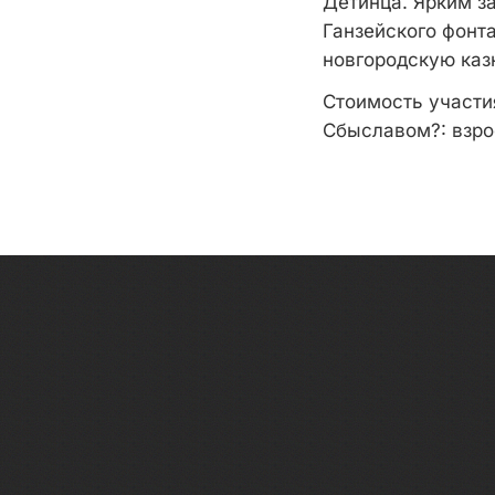
Детинца. Ярким з
Ганзейского фонт
новгородскую казн
Стоимость участи
Сбыславом?: взрос