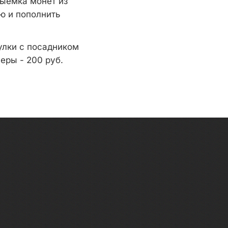
выемка монет из
ю и пополнить
улки с посадником
еры - 200 руб.