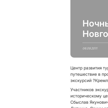
Ночны
Новг
06.09.2011
Центр развития т
путешествие в пр
экскурсий ?Кремл
Участников экску
историческому це
Сбыслав Якунович