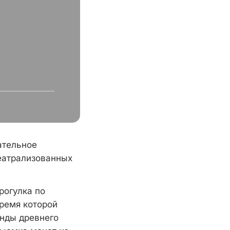
ательное
еатрализованных
рогулка по
время которой
енды древнего