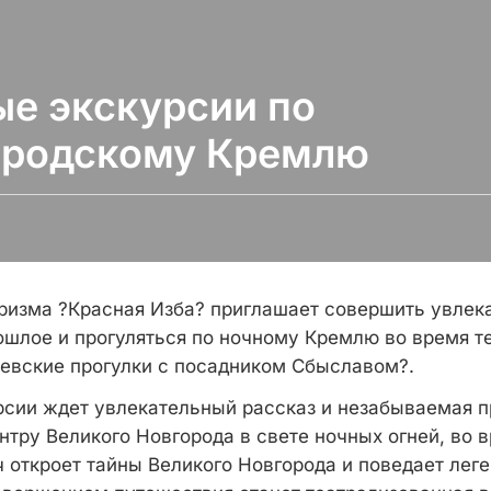
е экскурсии по
ородскому Кремлю
уризма ?Красная Изба? приглашает совершить увлек
ошлое и прогуляться по ночному Кремлю во время т
евские прогулки с посадником Сбыславом?.
рсии ждет увлекательный рассказ и незабываемая п
нтру Великого Новгорода в свете ночных огней, во 
 откроет тайны Великого Новгорода и поведает лег