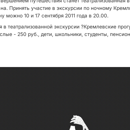
авершением путешествия станет театрализованная 
ана. Принять участие в экскурсии по ночному Кремл
у можно 10 и 17 сентября 2011 года в 20.00.
я в театрализованной экскурсии ?Кремлевские прог
лые - 250 руб., дети, школьники, студенты, пенсион