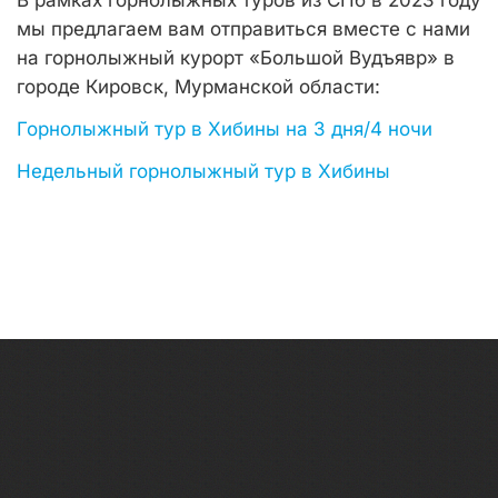
В рамках горнолыжных туров из СПб в 2023 году
мы предлагаем вам отправиться вместе с нами
на горнолыжный курорт «Большой Вудъявр» в
городе Кировск, Мурманской области:
Горнолыжный тур в Хибины на 3 дня/4 ночи
Недельный горнолыжный тур в Хибины